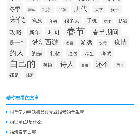
唐代
冬季
孩子
北京
大学
品牌
副本
宋代
手机
很多人
寓意
技能
年初
技术
春节
春节期间
攻略
时间
新年
梦幻西游
疫情
游戏
是一个
汤圆
父母
的人
的是
礼物
考试
红包
考生
自己的
诗人
还不
英语
适合
费用
都是
陆游
猜你想看的文章
同等学力申硕接受跨专业报考的考生嘛
物理单位t是什么
福州春节去哪