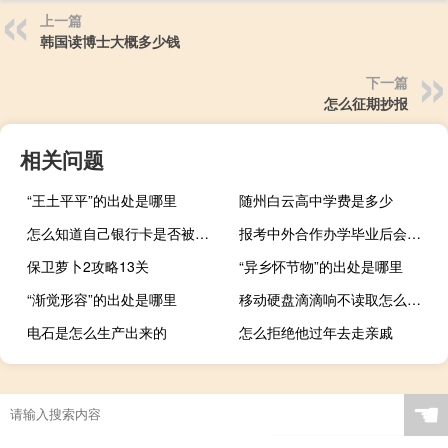
上一篇
韩国读博士大概多少钱
下一篇
怎么征期抄报
相关问题
“王土平平”的出处是哪里
随州白云高中学费是多少
怎么知道自己银行卡是否被冻结
报考中外合作办学毕业后会有学历加持吗
保卫萝卜2攻略13关
“异乡怀节物”的出处是哪里
“渐觉形容”的出处是哪里
移动硬盘滴滴响不读取怎么回事（移动硬盘滴滴响不读取）
电石是怎么生产出来的
怎么拒绝他过年去走亲戚
☚