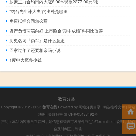
尿素主力合约日内大涨6.00%现报2277.00元/吨
“钓台先生谏大夫”的出处是哪里
房屋抵押合同怎么写
资产负债两端向好 上市险企“期中成绩”料同比改善
历史名词『伪军』是什么意思
回家过年了还要相亲吗小说
1度电大概多少钱
教育分类
Copyright © 2012 - 2026
教育在线
Powered by
网站分类目录
|
精选推荐文章
|
网站
地图
|
疑难解答
陕ICP备05433492号
声明：本站内容来自互联网，如信息有错误可发邮件到f_fb#foxmail.com说明，我们
会及时纠正，谢谢
本站仅为个人兴趣爱好，不接盈利性广告及商业合作