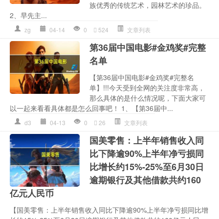
族优秀的传统艺术，园林艺术的珍品。
2、早先主...
zg
04-14
0
524
文章列表
第36届中国电影#金鸡奖#完整
名单
【第36届中国电影#金鸡奖#完整名
单】!!!今天受到全网的关注度非常高，
那么具体的是什么情况呢，下面大家可
以一起来看看具体都是怎么回事吧！ 1、【第36届中...
d3
04-13
0
26
文章列表
国美零售：上半年销售收入同
比下降逾90%上半年净亏损同
比增长约15%-25%至6月30日
逾期银行及其他借款共约160
亿元人民币
【国美零售：上半年销售收入同比下降逾90%上半年净亏损同比增