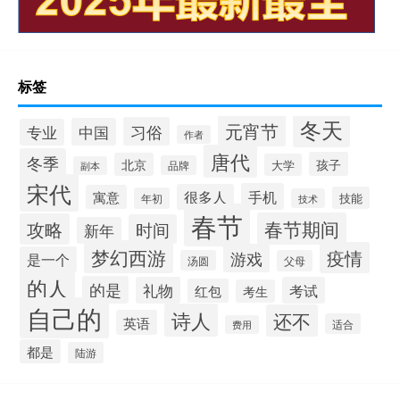
标签
冬天
元宵节
习俗
中国
专业
作者
唐代
冬季
孩子
北京
大学
品牌
副本
宋代
手机
很多人
寓意
技能
年初
技术
春节
春节期间
攻略
时间
新年
梦幻西游
疫情
游戏
是一个
汤圆
父母
的人
的是
礼物
考试
红包
考生
自己的
诗人
还不
英语
适合
费用
都是
陆游