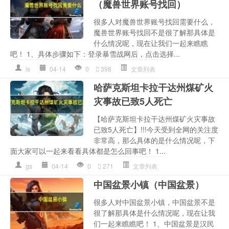
（魔兽世界账号找回）
很多人对魔兽世界账号找回需要什么，
魔兽世界账号找回不是很了解那具体是
什么情况呢，现在让我们一起来瞧瞧
吧！ 1、具体步骤如下：登录暴雪战网后，点击选择...
ls
04-14
0
398
文章列表
哈萨克斯坦卡拉干达州煤矿火
灾事故已致5人死亡
【哈萨克斯坦卡拉干达州煤矿火灾事故
已致5人死亡】!!!今天受到全网的关注度
非常高，那么具体的是什么情况呢，下
面大家可以一起来看看具体都是怎么回事吧！ 1...
gs
04-14
0
271
文章列表
中国盆景小镇（中国盆景）
很多人对中国盆景小镇，中国盆景不是
很了解那具体是什么情况呢，现在让我
们一起来瞧瞧吧！ 1、中国盆景是汉民