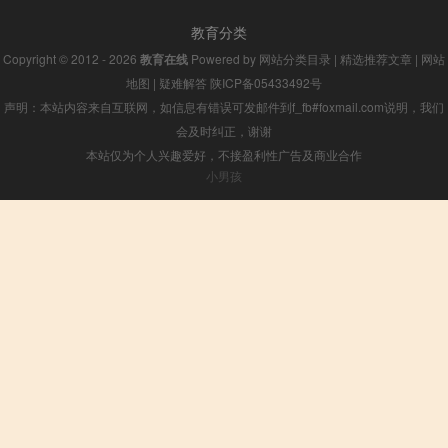
教育分类
Copyright © 2012 - 2026
教育在线
Powered by
网站分类目录
|
精选推荐文章
|
网站
地图
|
疑难解答
陕ICP备05433492号
声明：本站内容来自互联网，如信息有错误可发邮件到f_fb#foxmail.com说明，我们
会及时纠正，谢谢
本站仅为个人兴趣爱好，不接盈利性广告及商业合作
小男孩