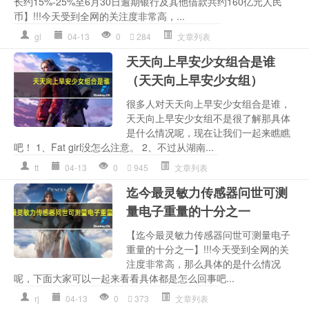
长约15%-25%至6月30日逾期银行及其他借款共约160亿元人民
币】!!!今天受到全网的关注度非常高，...
gl
04-13
0
284
文章列表
天天向上早安少女组合是谁
（天天向上早安少女组）
很多人对天天向上早安少女组合是谁，
天天向上早安少女组不是很了解那具体
是什么情况呢，现在让我们一起来瞧瞧
吧！ 1、Fat girl没怎么注意。 2、不过从湖南...
tt
04-13
0
945
文章列表
迄今最灵敏力传感器问世可测
量电子重量的十分之一
【迄今最灵敏力传感器问世可测量电子
重量的十分之一】!!!今天受到全网的关
注度非常高，那么具体的是什么情况
呢，下面大家可以一起来看看具体都是怎么回事吧...
rj
04-13
0
373
文章列表