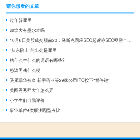
猜你想看的文章
过年躲哪里
加拿大有墨尔本吗
10月6日美股成交额前20：马斯克回应SEC起诉称SEC亟需全面改革
“从东阶上”的出处是哪里
枯什么生什么的词语有哪些?
怒涛男魂什么梗
受累瑞华被查 新宇药业等29家公司IPO按下“暂停键”
美图秀秀拜大年怎么弄
小学生们自我评价
事业单位e类职测题型占比