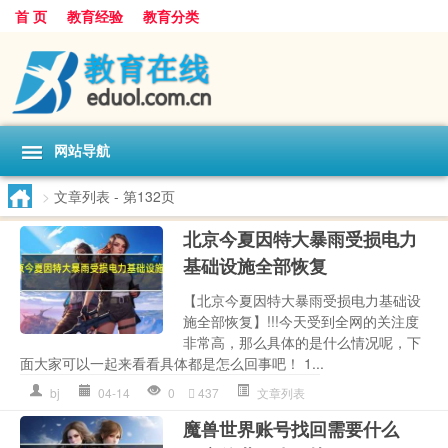
首 页
教育经验
教育分类
网站导航
>
文章列表
- 第132页
北京今夏因特大暴雨受损电力
基础设施全部恢复
【北京今夏因特大暴雨受损电力基础设
施全部恢复】!!!今天受到全网的关注度
非常高，那么具体的是什么情况呢，下
面大家可以一起来看看具体都是怎么回事吧！ 1...
bj
04-14
0
437
文章列表
魔兽世界账号找回需要什么