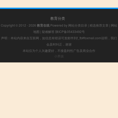
教育分类
Copyright © 2012 - 2026
教育在线
Powered by
网站分类目录
|
精选推荐文章
|
网站
地图
|
疑难解答
陕ICP备05433492号
声明：本站内容来自互联网，如信息有错误可发邮件到f_fb#foxmail.com说明，我们
会及时纠正，谢谢
本站仅为个人兴趣爱好，不接盈利性广告及商业合作
小男孩