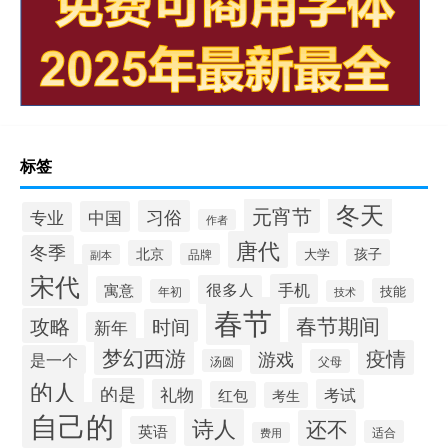
标签
冬天
元宵节
习俗
中国
专业
作者
唐代
冬季
孩子
北京
大学
品牌
副本
宋代
手机
很多人
寓意
技能
年初
技术
春节
春节期间
攻略
时间
新年
梦幻西游
疫情
游戏
是一个
汤圆
父母
的人
的是
礼物
考试
红包
考生
自己的
诗人
还不
英语
适合
费用