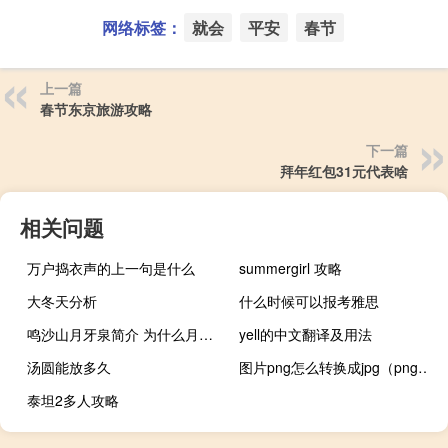
网络标签：
就会
平安
春节
上一篇
春节东京旅游攻略
下一篇
拜年红包31元代表啥
相关问题
万户捣衣声的上一句是什么
summergirl 攻略
大冬天分析
什么时候可以报考雅思
鸣沙山月牙泉简介 为什么月牙泉不会干涸
yell的中文翻译及用法
汤圆能放多久
图片png怎么转换成jpg（png转jpg）
泰坦2多人攻略