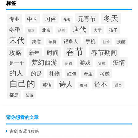
标签
冬天
元宵节
习俗
中国
专业
作者
唐代
冬季
孩子
北京
大学
品牌
副本
宋代
手机
很多人
寓意
技能
年初
技术
春节
春节期间
攻略
时间
新年
梦幻西游
疫情
游戏
是一个
汤圆
父母
的人
的是
礼物
考试
红包
考生
自己的
诗人
还不
英语
适合
费用
都是
陆游
猜你想看的文章
古剑奇谭 1攻略