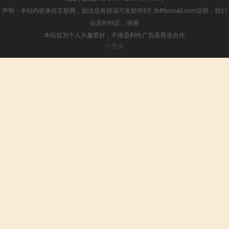
声明：本站内容来自互联网，如信息有错误可发邮件到f_fb#foxmail.com说明，我们
会及时纠正，谢谢
本站仅为个人兴趣爱好，不接盈利性广告及商业合作
小男孩