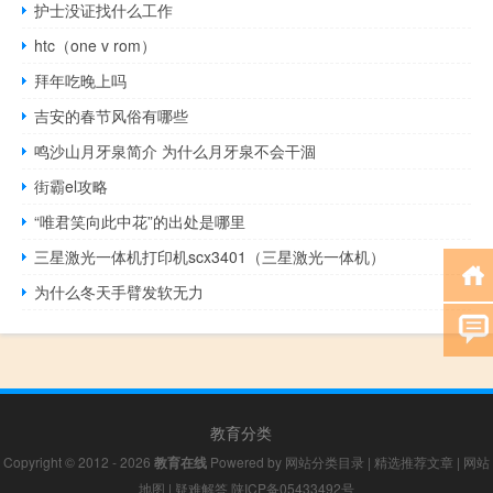
护士没证找什么工作
htc（one v rom）
拜年吃晚上吗
吉安的春节风俗有哪些
鸣沙山月牙泉简介 为什么月牙泉不会干涸
街霸el攻略
“唯君笑向此中花”的出处是哪里
三星激光一体机打印机scx3401（三星激光一体机）
为什么冬天手臂发软无力
教育分类
Copyright © 2012 - 2026
教育在线
Powered by
网站分类目录
|
精选推荐文章
|
网站
地图
|
疑难解答
陕ICP备05433492号