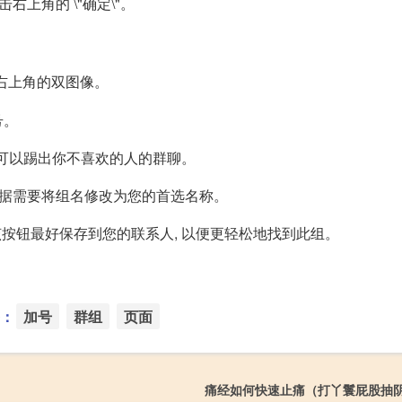
右上角的 \"确定\"。
击右上角的双图像。
号。
号码, 可以踢出你不喜欢的人的群聊。
, 根据需要将组名修改为您的首选名称。
钮, 该按钮最好保存到您的联系人, 以便更轻松地找到此组。
：
加号
群组
页面
痛经如何快速止痛（打丫鬟屁股抽