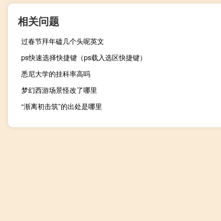
相关问题
过春节拜年磕几个头呢英文
ps快速选择快捷键（ps载入选区快捷键）
悉尼大学的挂科率高吗
梦幻西游场景怪改了哪里
“渐离初击筑”的出处是哪里