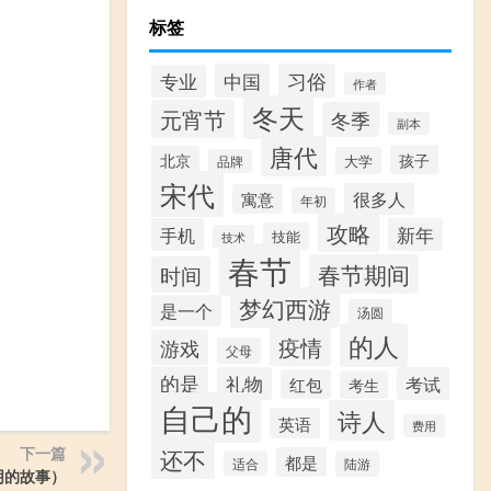
标签
习俗
中国
专业
作者
冬天
元宵节
冬季
副本
唐代
孩子
北京
大学
品牌
宋代
很多人
寓意
年初
攻略
手机
新年
技能
技术
春节
春节期间
时间
梦幻西游
是一个
汤圆
的人
疫情
游戏
父母
的是
礼物
考试
红包
考生
自己的
诗人
英语
费用
下一篇
还不
都是
适合
陆游
阴的故事）