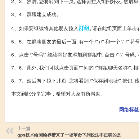
2、3、然后, 您将转到下一页, 选择要拉入组的好友, 然后单击
3、4、群聊建立成功。
群组
4、如果要继续将其他朋友拉入
, 请在此组页面上单
5、5、在群聊朋友的最后一面, 有一个 \"+\" 和一个 \"-\" 符
6、点击 \"号码\" 继续将好友添加到群组中, 点击 \"-\" 
7、6、此外, 我们可以点击页面中间的 \"群组聊天名称\"
8、7、然后向下拉下此页, 您将看到 \"保存到地址\" 按
本文到此分享完毕，希望对大家有所帮助。
网络标签
上一篇
gps技术给测绘界带来了一场革命下列说法不正确的是