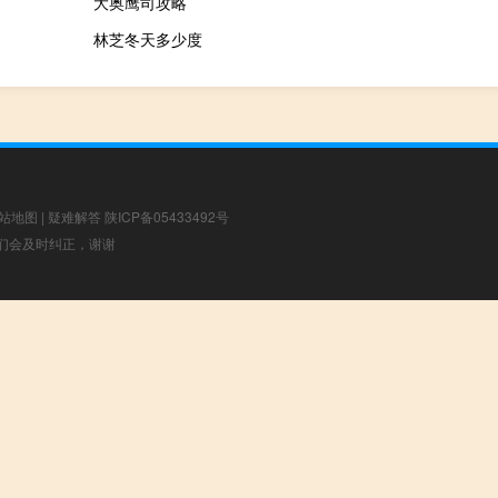
大奥鹰司攻略
林芝冬天多少度
站地图
|
疑难解答
陕ICP备05433492号
，我们会及时纠正，谢谢