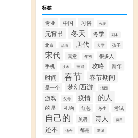
标签
习俗
中国
专业
作者
冬天
元宵节
冬季
副本
唐代
孩子
北京
大学
品牌
宋代
很多人
寓意
年初
攻略
手机
新年
技能
技术
春节
春节期间
时间
梦幻西游
是一个
汤圆
的人
疫情
游戏
父母
的是
礼物
考试
红包
考生
自己的
诗人
英语
费用
还不
都是
适合
陆游