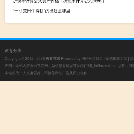
折现率计算公式资产评估（折现率计算公式excel）
“一寸荒田牛得耕”的出处是哪里
教育分类
Copyright © 2012 - 2026
教育在线
Powered by
网站分类目录
|
精选推荐文章
|
网
声明：本站内容来自互联网，如信息有错误可发邮件到f_fb#foxmail.com说明
本站仅为个人兴趣爱好，不接盈利性广告及商业合作