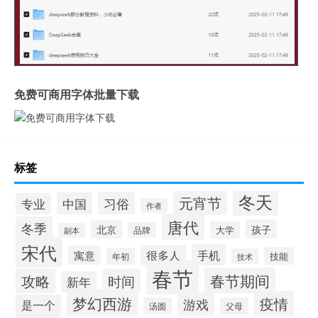
免费可商用字体批量下载
标签
冬天
元宵节
习俗
中国
专业
作者
唐代
冬季
孩子
北京
大学
品牌
副本
宋代
手机
很多人
寓意
技能
年初
技术
春节
春节期间
攻略
时间
新年
梦幻西游
疫情
游戏
是一个
汤圆
父母