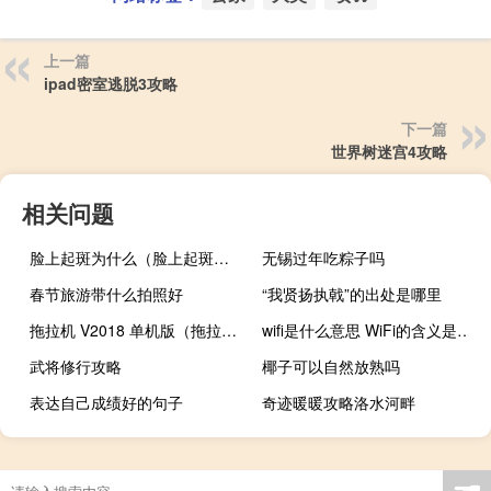
上一篇
ipad密室逃脱3攻略
下一篇
世界树迷宫4攻略
相关问题
脸上起斑为什么（脸上起斑的原因）
无锡过年吃粽子吗
春节旅游带什么拍照好
“我贤扬执戟”的出处是哪里
拖拉机 V2018 单机版（拖拉机 V2018 单机版功能简介）
wifi是什么意思 WiFi的含义是什么？
武将修行攻略
椰子可以自然放熟吗
表达自己成绩好的句子
奇迹暖暖攻略洛水河畔