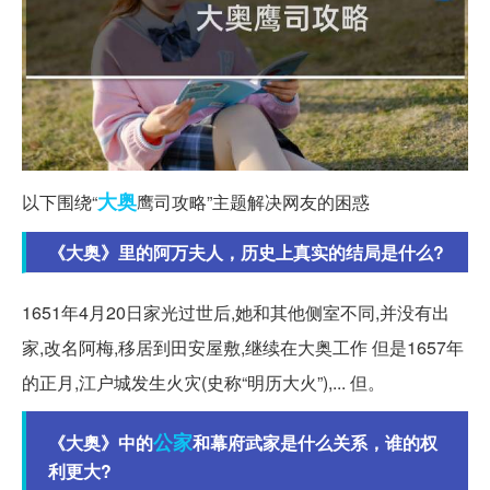
大奥
以下围绕“
鹰司攻略”主题解决网友的困惑
《大奥》里的阿万夫人，历史上真实的结局是什么?
1651年4月20日家光过世后,她和其他侧室不同,并没有出
家,改名阿梅,移居到田安屋敷,继续在大奥工作 但是1657年
的正月,江户城发生火灾(史称“明历大火”),... 但。
公家
《大奥》中的
和幕府武家是什么关系，谁的权
利更大?