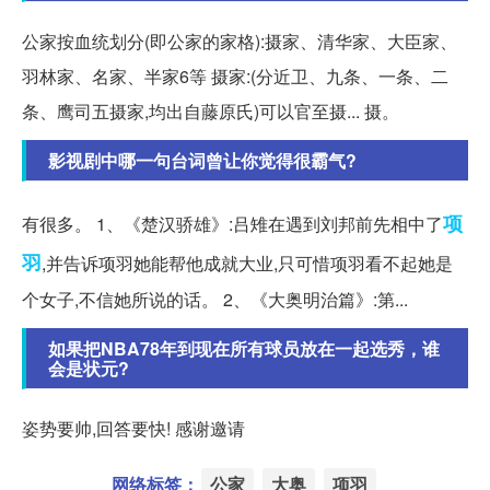
公家按血统划分(即公家的家格):摄家、清华家、大臣家、
羽林家、名家、半家6等 摄家:(分近卫、九条、一条、二
条、鹰司五摄家,均出自藤原氏)可以官至摄... 摄。
影视剧中哪一句台词曾让你觉得很霸气?
项
有很多。 1、《楚汉骄雄》:吕雉在遇到刘邦前先相中了
羽
,并告诉项羽她能帮他成就大业,只可惜项羽看不起她是
个女子,不信她所说的话。 2、《大奥明治篇》:第...
如果把NBA78年到现在所有球员放在一起选秀，谁
会是状元?
姿势要帅,回答要快! 感谢邀请
网络标签：
公家
大奥
项羽