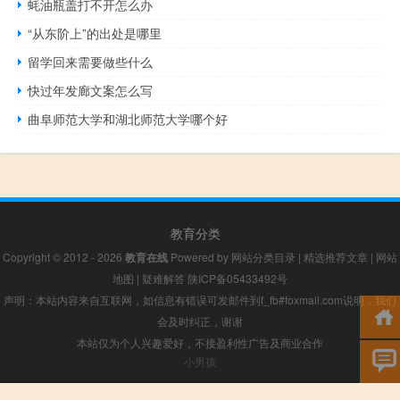
蚝油瓶盖打不开怎么办
“从东阶上”的出处是哪里
留学回来需要做些什么
快过年发廊文案怎么写
曲阜师范大学和湖北师范大学哪个好
教育分类
Copyright © 2012 - 2026
教育在线
Powered by
网站分类目录
|
精选推荐文章
|
网站
地图
|
疑难解答
陕ICP备05433492号
声明：本站内容来自互联网，如信息有错误可发邮件到f_fb#foxmail.com说明，我们
会及时纠正，谢谢
本站仅为个人兴趣爱好，不接盈利性广告及商业合作
小男孩