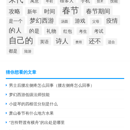
手机
很多人
寓意
技能
年初
技术
春节
春节期间
攻略
时间
新年
梦幻西游
疫情
游戏
是一个
汤圆
父母
的人
的是
礼物
考试
红包
考生
自己的
诗人
还不
英语
适合
费用
都是
陆游
猜你想看的文章
男士后腰左侧疼怎么回事（腰左侧疼怎么回事）
梦幻西游低级法师技能
小提琴的四根弦分别是什么
萧山春节有什么地方水果
“岂怜野渡有横舟”的出处是哪里