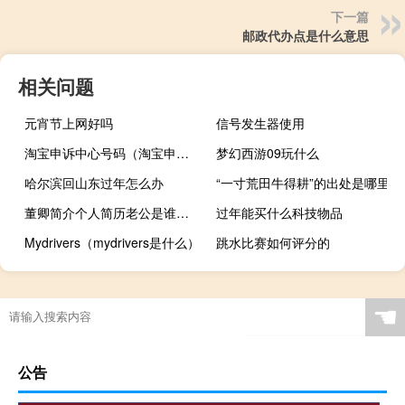
下一篇
邮政代办点是什么意思
相关问题
元宵节上网好吗
信号发生器使用
淘宝申诉中心号码（淘宝申诉中心）
梦幻西游09玩什么
哈尔滨回山东过年怎么办
“一寸荒田牛得耕”的出处是哪里
董卿简介个人简历老公是谁（董卿的老公简历）
过年能买什么科技物品
Mydrivers（mydrivers是什么）
跳水比赛如何评分的
☚
公告