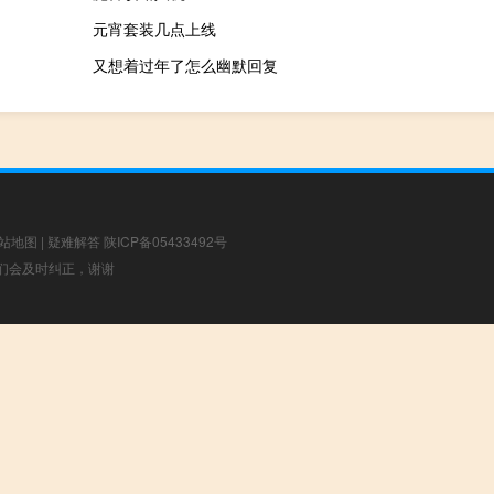
元宵套装几点上线
又想着过年了怎么幽默回复
站地图
|
疑难解答
陕ICP备05433492号
，我们会及时纠正，谢谢