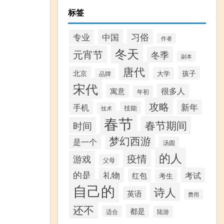
标签
习俗
中国
专业
作者
冬天
元宵节
冬季
副本
唐代
孩子
北京
大学
品牌
宋代
很多人
寓意
年初
攻略
手机
新年
技能
技术
春节
春节期间
时间
梦幻西游
是一个
汤圆
的人
疫情
游戏
父母
的是
礼物
考试
红包
考生
自己的
诗人
英语
费用
还不
都是
适合
陆游