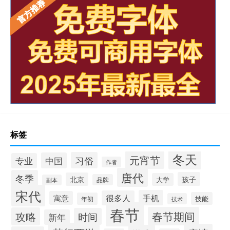
标签
冬天
元宵节
习俗
中国
专业
作者
唐代
冬季
孩子
北京
大学
品牌
副本
宋代
手机
很多人
寓意
技能
年初
技术
春节
春节期间
攻略
时间
新年