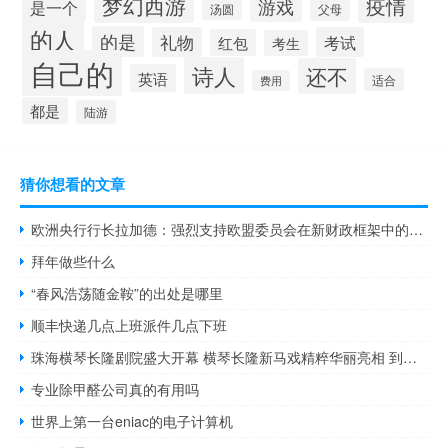
梦幻西游
疫情
游戏
是一个
汤圆
父母
的人
的是
礼物
考试
红包
考生
自己的
诗人
还不
英语
适合
费用
都是
陆游
猜你想看的文章
欧洲央行行长拉加德：强烈支持欧盟委员会在新财政框架中的目标
拜年做些什么
“春风浩荡随金鞍”的出处是哪里
顺丰快递几点上班派件几点下班
珠海横琴长隆剧院盛大开幕 横琴长隆新马戏精粹华丽亮相 到底什么情况嘞
专业除甲醛公司真的有用吗
世界上第一台eniac的电子计算机