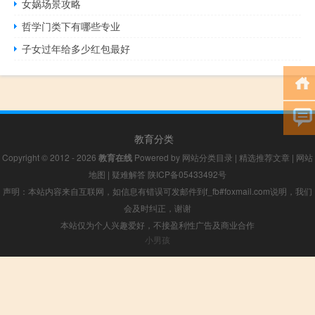
女娲场景攻略
哲学门类下有哪些专业
子女过年给多少红包最好
教育分类
Copyright © 2012 - 2026
教育在线
Powered by
网站分类目录
|
精选推荐文章
|
网站
地图
|
疑难解答
陕ICP备05433492号
声明：本站内容来自互联网，如信息有错误可发邮件到f_fb#foxmail.com说明，我们
会及时纠正，谢谢
本站仅为个人兴趣爱好，不接盈利性广告及商业合作
小男孩