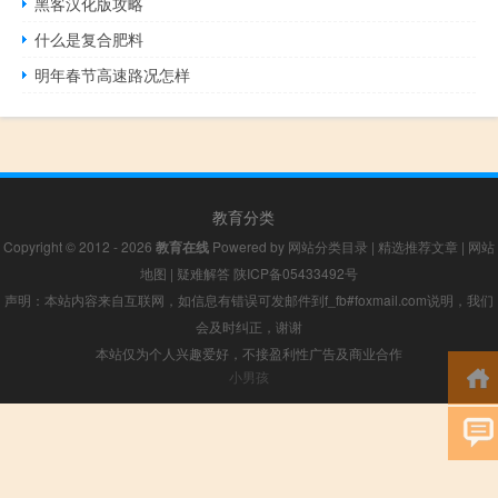
黑客汉化版攻略
什么是复合肥料
明年春节高速路况怎样
教育分类
Copyright © 2012 - 2026
教育在线
Powered by
网站分类目录
|
精选推荐文章
|
网站
地图
|
疑难解答
陕ICP备05433492号
声明：本站内容来自互联网，如信息有错误可发邮件到f_fb#foxmail.com说明，我们
会及时纠正，谢谢
本站仅为个人兴趣爱好，不接盈利性广告及商业合作
小男孩