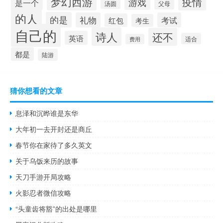
梦幻西游
疫情
游戏
是一个
汤圆
父母
的人
的是
礼物
考试
红包
考生
自己的
诗人
还不
英语
适合
费用
都是
陆游
猜你想看的文章
息泽和沉晔谁是东华
大年初一去开封还是商丘
春节你在家待了多久英文
关于乌饭来历的故事
天刀手游开局攻略
火影忍者微信攻略
“头童齿将豁”的出处是哪里