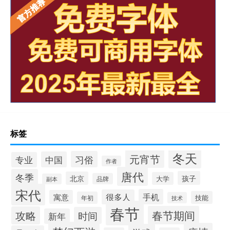
标签
冬天
元宵节
习俗
中国
专业
作者
唐代
冬季
孩子
北京
大学
品牌
副本
宋代
手机
很多人
寓意
技能
年初
技术
春节
春节期间
攻略
时间
新年