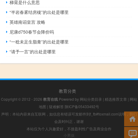
梯脔是什么意思
“半岩春雾结房栊”的出处是哪里
英雄南诏皇宫 攻略
尼康d750春节会降价吗
“一稔未足生脂膏”的出处是哪里
“请予一言”的出处是哪里
教育分类
Copyright © 2012 - 2026
教育在线
Powered by
网站分类目录
|
精选推荐文章
|
网站
地图
|
疑难解答
陕ICP备05433492号
声明：本站内容来自互联网，如信息有错误可发邮件到f_fb#foxmail.com说明，我们
会及时纠正，谢谢
本站仅为个人兴趣爱好，不接盈利性广告及商业合作
小男孩