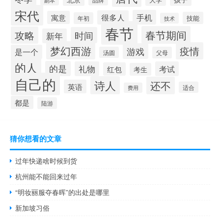
品牌
副本
宋代
手机
很多人
寓意
技能
年初
技术
春节
春节期间
攻略
时间
新年
梦幻西游
疫情
游戏
是一个
汤圆
父母
的人
的是
礼物
考试
红包
考生
自己的
诗人
还不
英语
适合
费用
都是
陆游
猜你想看的文章
过年快递啥时候到货
杭州能不能回来过年
“明妆丽服夺春晖”的出处是哪里
新加坡习俗