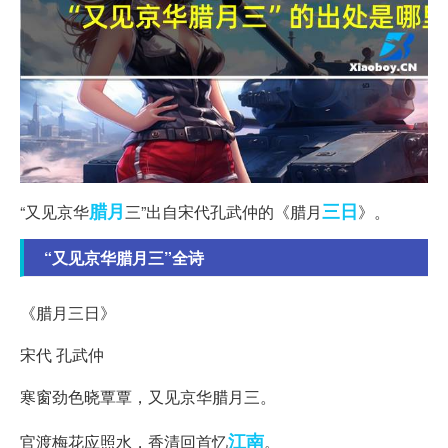
腊月
三日
“又见京华
三”出自宋代孔武仲的《腊月
》。
“又见京华腊月三”全诗
《腊月三日》
宋代 孔武仲
寒窗劲色晓覃覃，又见京华腊月三。
江南
官渡梅花应照水，香清回首忆
。