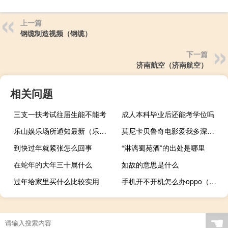
上一篇
钢缆制造视频（钢缆）
下一篇
济南航空（济南航空）
相关问题
三支一扶考试往届生能不能考
成人本科毕业后还能考学位吗
乐山娱乐场所通知最新（乐山娱乐）
莫尼卡贝鲁奇电影爱我多深未删减版中文字幕迅雷下载（莫尼卡 贝鲁奇）
到快过年就紧张怎么回事
“淋漓蜀苑酒”的出处是哪里
在蛇年的大年三十属什么
如故的意思是什么
过年给家里买什么比较实用
手机开不开机怎么办oppo（手机开不开机怎么办）
☚