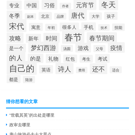
冬天
元宵节
习俗
中国
专业
作者
唐代
冬季
孩子
北京
大学
品牌
副本
宋代
手机
很多人
寓意
技能
年初
技术
春节
春节期间
攻略
时间
新年
梦幻西游
疫情
游戏
是一个
汤圆
父母
的人
的是
礼物
考试
红包
考生
自己的
诗人
还不
英语
适合
费用
都是
陆游
猜你想看的文章
“世载其英”的出处是哪里
政审去哪里
唐山旅游必去十大景点