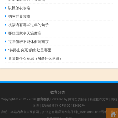
以撒胎衣攻略
钓鱼世界攻略
祝福语有哪些过年的句子
哪些国家冬天温度高
过年值班不能休假吗南京
“转路山突兀”的出处是哪里
奥莱是什么意思（Al是什么意思）
教育分类
Copyright © 2012 - 2026
教育在线
Powered by
网站分类目录
|
精选推荐文章
|
网站
地图
|
疑难解答
陕ICP备05433492号
声明：本站内容来自互联网，如信息有错误可发邮件到f_fb#foxmail.com说明，我们
会及时纠正，谢谢