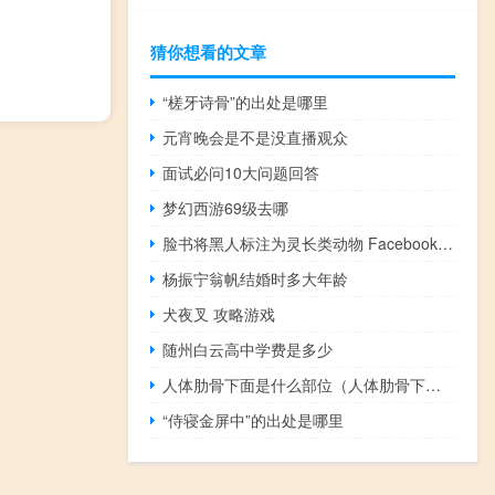
猜你想看的文章
“槎牙诗骨”的出处是哪里
元宵晚会是不是没直播观众
面试必问10大问题回答
梦幻西游69级去哪
脸书将黑人标注为灵长类动物 Facebook又摊上事了
杨振宁翁帆结婚时多大年龄
犬夜叉 攻略游戏
随州白云高中学费是多少
人体肋骨下面是什么部位（人体肋骨下面是什么器官）
“侍寝金屏中”的出处是哪里