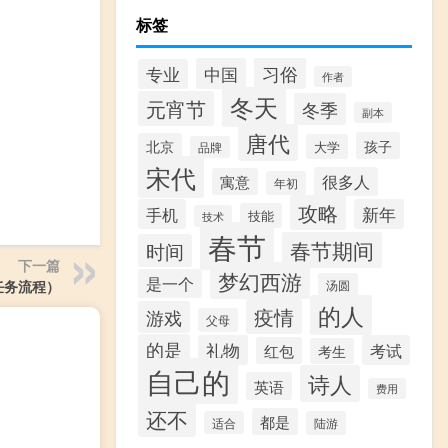
标签
习俗
中国
专业
作者
冬天
元宵节
冬季
副本
唐代
孩子
北京
大学
品牌
宋代
很多人
寓意
年初
攻略
手机
新年
技能
技术
春节
春节期间
时间
下一篇
梦幻西游
是一个
汤圆
任务流程）
的人
疫情
游戏
父母
的是
礼物
考试
红包
考生
自己的
诗人
英语
费用
还不
都是
适合
陆游