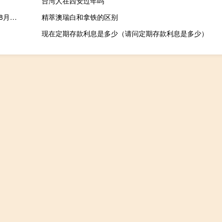
台湾人在西安过年吗
澳大利亚8月季调营建许可月率 7%预期3.3%前值-8.10%澳大利亚8月季调私营营建许可年率 -14.9%前值-16.9%
精萃澳瑞白和拿铁的区别
现在定期存款利息是多少（请问定期存款利息是多少）