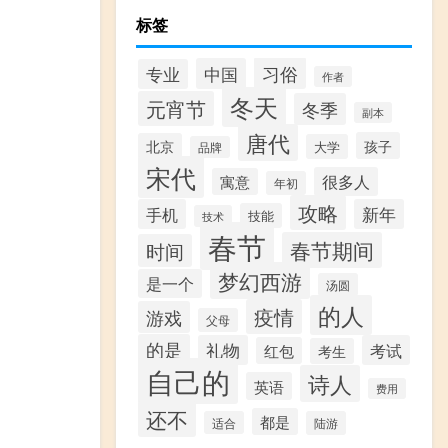
标签
习俗
中国
专业
作者
冬天
元宵节
冬季
副本
唐代
孩子
北京
大学
品牌
宋代
很多人
寓意
年初
攻略
手机
新年
技能
技术
春节
春节期间
时间
梦幻西游
是一个
汤圆
的人
疫情
游戏
父母
的是
礼物
考试
红包
考生
自己的
诗人
英语
费用
还不
都是
适合
陆游