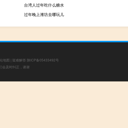
台湾人过年吃什么糖水
过年晚上潍坊去哪玩儿
站地图
|
疑难解答
陕ICP备05433492号
，我们会及时纠正，谢谢