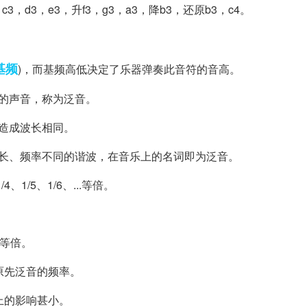
3，d3，e3，升f3，g3，a3，降b3，还原b3，c4。
基频
)，而基频高低决定了乐器弹奏此音符的音高。
的声音，称为泛音。
造成波长相同。
波长、频率不同的谐波，在音乐上的名词即为泛音。
1/5、1/6、...等倍。
.等倍。
原先泛音的频率。
上的影响甚小。