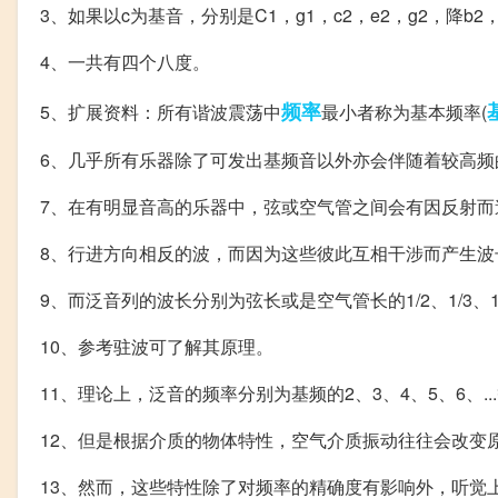
3、如果以c为基音，分别是C1，g1，c2，e2，g2，降b2，c
4、一共有四个八度。
频率
5、扩展资料：所有谐波震荡中
最小者称为基本频率(
6、几乎所有乐器除了可发出基频音以外亦会伴随着较高频
7、在有明显音高的乐器中，弦或空气管之间会有因反射而
8、行进方向相反的波，而因为这些彼此互相干涉而产生
9、而泛音列的波长分别为弦长或是空气管长的1/2、1/3、1/4、
10、参考驻波可了解其原理。
11、理论上，泛音的频率分别为基频的2、3、4、5、6、..
12、但是根据介质的物体特性，空气介质振动往往会改变
13、然而，这些特性除了对频率的精确度有影响外，听觉