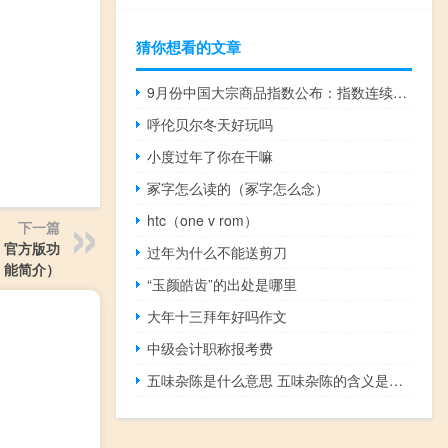
猜你想看的文章
9月份中国大宗商品指数公布：指数连续上升 大宗商品市场稳中向好
呼伦贝尔冬天好玩吗
小度过年了你在干嘛
冢字怎么读的（冢字怎么念）
htc（one v rom）
下一篇
5 官方版功
过年为什么不能送剪刀
能简介）
“玉颜皓齿”的出处是哪里
大年十三拜年好吗作文
中级会计职称报考费
五味杂陈是什么意思 五味杂陈的含义是什么？