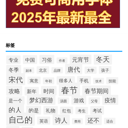
标签
冬天
元宵节
习俗
中国
专业
作者
唐代
冬季
孩子
北京
大学
品牌
副本
宋代
手机
很多人
寓意
技能
年初
技术
春节
春节期间
攻略
时间
新年
梦幻西游
疫情
游戏
是一个
汤圆
父母
的人
的是
礼物
考试
红包
考生
自己的
诗人
还不
英语
适合
费用