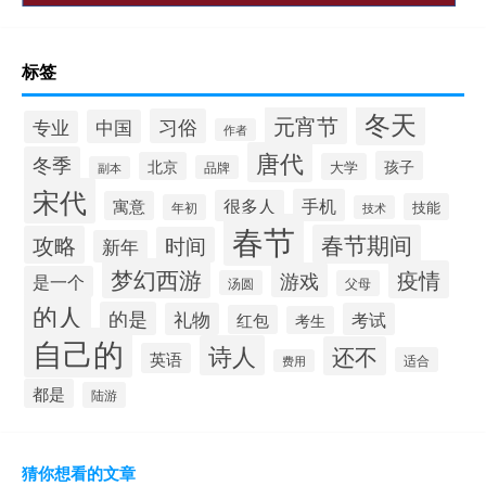
标签
冬天
元宵节
习俗
中国
专业
作者
唐代
冬季
孩子
北京
大学
品牌
副本
宋代
手机
很多人
寓意
技能
年初
技术
春节
春节期间
攻略
时间
新年
梦幻西游
疫情
游戏
是一个
汤圆
父母
的人
的是
礼物
考试
红包
考生
自己的
诗人
还不
英语
适合
费用
都是
陆游
猜你想看的文章