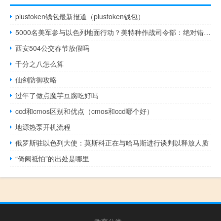
plustoken钱包最新报道（plustoken钱包）
5000名美军参与以色列地面行动？美特种作战司令部：绝对错误信息
西安504公交春节放假吗
千分之八怎么算
仙剑防御攻略
过年了做点魔芋豆腐吃好吗
ccd和cmos区别和优点（cmos和ccd哪个好）
地源热泵开机流程
俄罗斯驻以色列大使：莫斯科正在与哈马斯进行谈判以释放人质
“倚阑祗怕”的出处是哪里