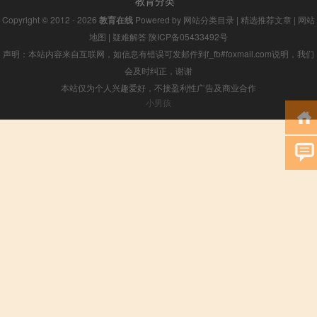
教育分类
Copyright © 2012 - 2026
教育在线
Powered by
网站分类目录
|
精选推荐文章
|
网站
地图
|
疑难解答
陕ICP备05433492号
声明：本站内容来自互联网，如信息有错误可发邮件到f_fb#foxmail.com说明，我们
会及时纠正，谢谢
本站仅为个人兴趣爱好，不接盈利性广告及商业合作
小男孩