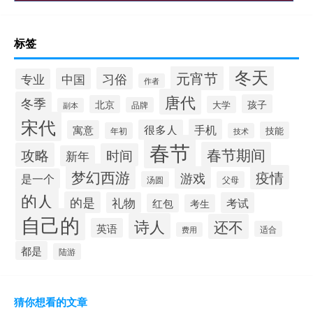
标签
冬天
元宵节
习俗
中国
专业
作者
唐代
冬季
孩子
北京
大学
品牌
副本
宋代
手机
很多人
寓意
技能
年初
技术
春节
春节期间
攻略
时间
新年
梦幻西游
疫情
游戏
是一个
汤圆
父母
的人
的是
礼物
考试
红包
考生
自己的
诗人
还不
英语
适合
费用
都是
陆游
猜你想看的文章