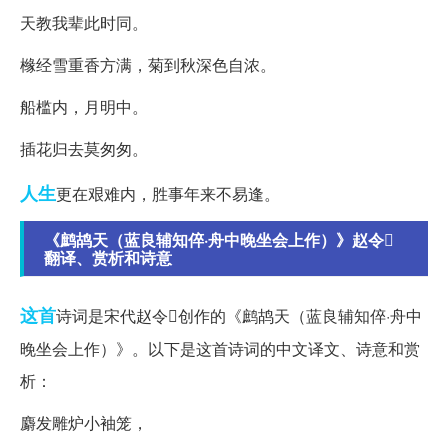
天教我辈此时同。
橼经雪重香方满，菊到秋深色自浓。
船槛内，月明中。
插花归去莫匆匆。
人生
更在艰难内，胜事年来不易逢。
《鹧鸪天（蓝良辅知倅·舟中晚坐会上作）》赵令
翻译、赏析和诗意
这首
诗词是宋代赵令创作的《鹧鸪天（蓝良辅知倅·舟中
晚坐会上作）》。以下是这首诗词的中文译文、诗意和赏
析：
麝发雕炉小袖笼，