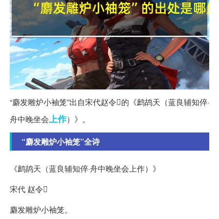
“麝发雕炉小袖笼”出自宋代赵令的《鹧鸪天（蓝良辅知倅·
上作
舟中晚坐会
）》。
“麝发雕炉小袖笼”全诗
《鹧鸪天（蓝良辅知倅·舟中晚坐会上作）》
宋代 赵令
麝发雕炉小袖笼。