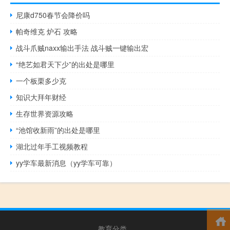
尼康d750春节会降价吗
帕奇维克 炉石 攻略
战斗爪贼naxx输出手法 战斗贼一键输出宏
“绝艺如君天下少”的出处是哪里
一个板栗多少克
知识大拜年财经
生存世界资源攻略
“池馆收新雨”的出处是哪里
湖北过年手工视频教程
yy学车最新消息（yy学车可靠）
教育分类