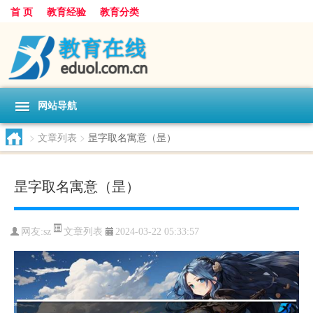
首 页
教育经验
教育分类
网站导航
>
文章列表
>
昰字取名寓意（昰）
昰字取名寓意（昰）
文章列表
网友:
sz
2024-03-22 05:33:57