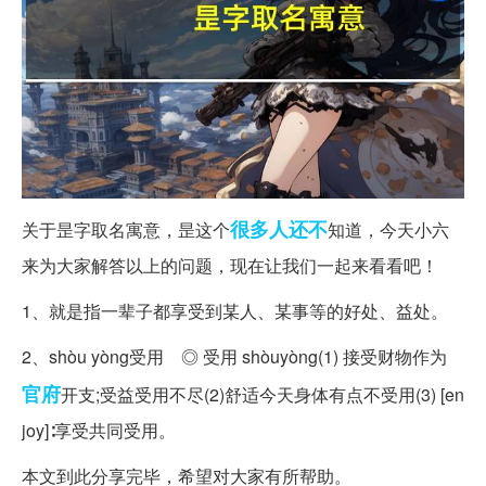
很多人
还不
关于昰字取名寓意，昰这个
知道，今天小六
来为大家解答以上的问题，现在让我们一起来看看吧！
1、就是指一辈子都享受到某人、某事等的好处、益处。
2、shòu yòng受用 ◎ 受用 shòuyòng(1) 接受财物作为
官府
开支;受益受用不尽(2)舒适今天身体有点不受用(3) [en
joy]∶享受共同受用。
本文到此分享完毕，希望对大家有所帮助。