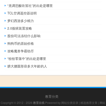
“羌调悲酸吹笛社”的出处是哪里
TCL空调遥控器说明
梦幻西游多少精力
2.0炼狱装置攻略
股份司法冻结什么影响
狗狗币的原始价格
攻略魔兽争霸劫尽
“纷纷零落中”的出处是哪里
膀大腰圆形容多大年龄的人
教育分类
Copyright © 2012 - 2026
教育在线
Powered by
网站分类目录
|
精选推荐文章
|
网站