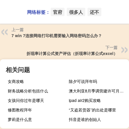
网络标签：
官府
很多人
还不
上一篇
7 win 7连接网络打印机需要输入网络密码怎么办？
下一篇
折现率计算公式资产评估（折现率计算公式excel）
相关问题
女商攻略
除夕可说拜年吗
财务战略分析包括什么
澳大利亚8月季调营建许可月率 7%预期3.3%前值-8.10%澳大利亚8月季调私营营建许可年率 -14.9%前值-16.9%
女孩问你过年是哪天
ipad air2购买攻略
修图教程拜年
“又盗若货器”的出处是哪里
萝莉是什么意
抖音是谁的创始人