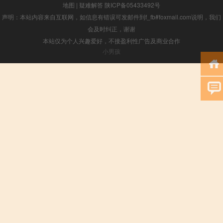
地图
|
疑难解答
陕ICP备05433492号
声明：本站内容来自互联网，如信息有错误可发邮件到f_fb#foxmail.com说明，我们
会及时纠正，谢谢
本站仅为个人兴趣爱好，不接盈利性广告及商业合作
小男孩