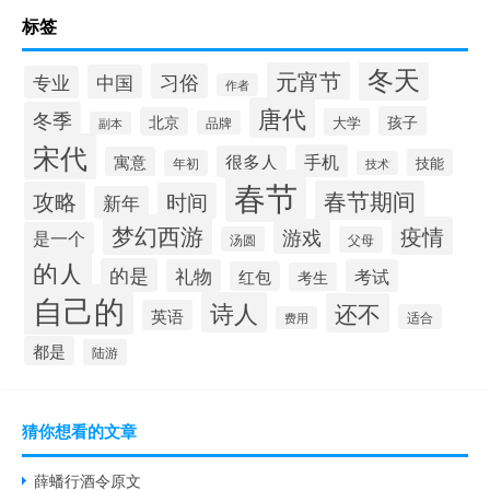
标签
冬天
元宵节
习俗
中国
专业
作者
唐代
冬季
孩子
北京
大学
品牌
副本
宋代
手机
很多人
寓意
技能
年初
技术
春节
春节期间
攻略
时间
新年
梦幻西游
疫情
游戏
是一个
汤圆
父母
的人
的是
礼物
考试
红包
考生
自己的
诗人
还不
英语
适合
费用
都是
陆游
猜你想看的文章
薛蟠行酒令原文