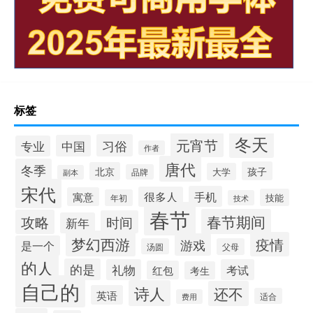
标签
冬天
元宵节
习俗
中国
专业
作者
唐代
冬季
孩子
北京
大学
品牌
副本
宋代
手机
很多人
寓意
技能
年初
技术
春节
春节期间
攻略
时间
新年
梦幻西游
疫情
游戏
是一个
汤圆
父母
的人
的是
礼物
考试
红包
考生
自己的
诗人
还不
英语
适合
费用