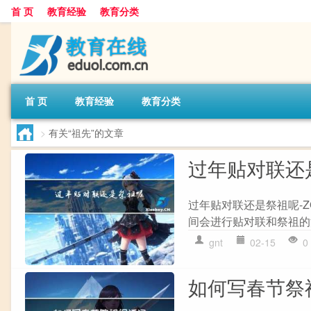
首 页
教育经验
教育分类
首 页
教育经验
教育分类
>
有关“祖先”的文章
过年贴对联还
过年贴对联还是祭祖呢-
间会进行贴对联和祭祖的
gnt
02-15
0
如何写春节祭