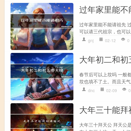
过年家里能不
过年家里能不能请祖先 
可以请三代祖宗，也可以
gnj
02-12
0
大年初二和初
春节后可以上坟吗 一般
坟也填不了土。而且天气
dnc
02-09
0
大年三十能拜
大年三十拜天公 拜天公