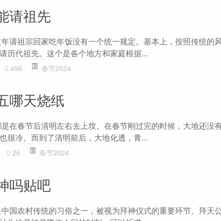
能请祖先
过年请祖宗回家吃年饭没有一个统一规定。基本上，按照传统的
请历代祖先。这个是各个地方和家庭根据...
496
春节2024
五哪天烧纸
都是在春节后清明左右去上坟。在春节刚过完的时候，大地还没
也很冷。而到了清明前后，大地化透，青...
26
春节2024
神吗贴吧
是中国农村传统的习俗之一，被视为拜神仪式的重要环节。拜天