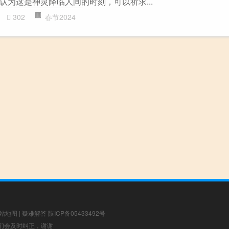
认为这是神灵降临人间的时刻，可以祈求...
302
春节2024
站地图
|
疑难解答
陕ICP备05433492号
，我们会及时纠正，谢谢