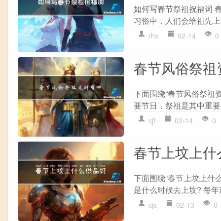
如何写春节祭祖祝福词 
习俗中，人们会给祖先上
rhx
02-14
0
春节风俗祭祖
下面围绕“春节风俗祭祖
要节日，祭祖是其中重要
cjf
02-14
0
春节上坟上什
下面围绕“春节上坟上什
是什么时候去上坟? 每年
cjs
02-13
0