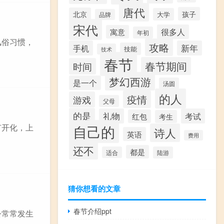
唐代
孩子
北京
大学
品牌
宋代
很多人
寓意
年初
风俗习惯，
攻略
手机
新年
技能
技术
春节
春节期间
时间
梦幻西游
是一个
汤圆
的人
疫情
游戏
父母
的是
礼物
考试
红包
考生
自己的
有开化，上
诗人
英语
费用
还不
都是
适合
陆游
猜你想看的文章
春节介绍ppt
公常常发生