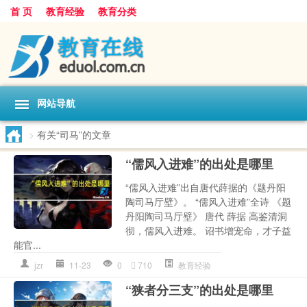
首 页
教育经验
教育分类
网站导航
>
有关“司马”的文章
“儒风入进难”的出处是哪里
“儒风入进难”出自唐代薛据的《题丹阳
陶司马厅壁》。 “儒风入进难”全诗 《题
丹阳陶司马厅壁》 唐代 薛据 高鉴清洞
彻，儒风入进难。 诏书增宠命，才子益
能官...
jzr
11-23
0
710
教育经验
“狭者分三支”的出处是哪里