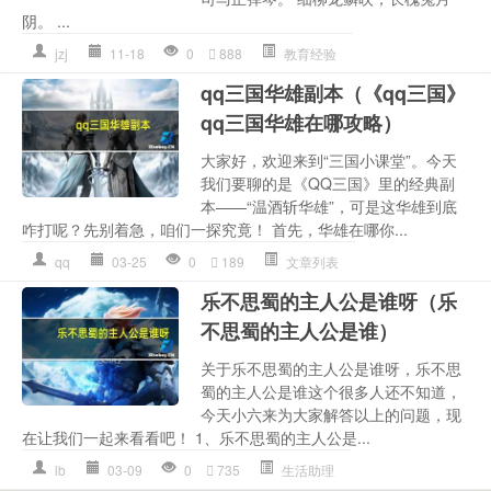
阴。 ...
jzj
11-18
0
888
教育经验
qq三国华雄副本（《qq三国》
qq三国华雄在哪攻略）
大家好，欢迎来到“三国小课堂”。今天
我们要聊的是《QQ三国》里的经典副
本——“温酒斩华雄”，可是这华雄到底
咋打呢？先别着急，咱们一探究竟！ 首先，华雄在哪你...
qq
03-25
0
189
文章列表
乐不思蜀的主人公是谁呀（乐
不思蜀的主人公是谁）
关于乐不思蜀的主人公是谁呀，乐不思
蜀的主人公是谁这个很多人还不知道，
今天小六来为大家解答以上的问题，现
在让我们一起来看看吧！ 1、乐不思蜀的主人公是...
lb
03-09
0
735
生活助理