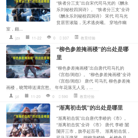
“狭者分三支”出自宋代司马光的《酬永
乐刘秘校四洞诗》。 “狭者分三支”全诗
《酬永乐刘秘校四洞诗》 宋代 司马光
贫居苦湫隘，无术逃炎曦。 穿地作幽
室，颇...
jzx
11-22
0
337
教育经验
“柳色参差掩画楼”的出处是哪
里
“柳色参差掩画楼”出自唐代司马扎的
《宫怨/闺怨》。 “柳色参差掩画楼”全诗
《宫怨/闺怨》 唐代 司马扎 柳色参差掩
画楼，晓莺啼送满宫愁。 年年花落无人见，...
jzl
11-20
0
590
教育经验
“渐离初击筑”的出处是哪里
“渐离初击筑”出自唐代李峤的《市》。
“渐离初击筑”全诗 《市》 唐代 李峤 闤
闠开三市，旗亭起百寻。 渐离初击筑，
司马正弹琴。 细柳龙鳞映，长槐兔月