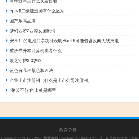
今年过年染什么头发好看
epc和二级建造师有什么区别
国产乐高品牌
梦幻西游2西凉女国剧情
安卓11的电池共享功能表明Pixel 5可能包含反向无线充电
重庆专升本计算机类考什么
歌之守护3.0攻略
蓝色有几种颜色和叫法
企业上市注册制（什么是上市公司注册制）
“茅茨不翦”的出处是哪里
教育分类
Copyright © 2012 - 2026
教育在线
Powered by
网站分类目录
|
精选推荐文章
|
网站