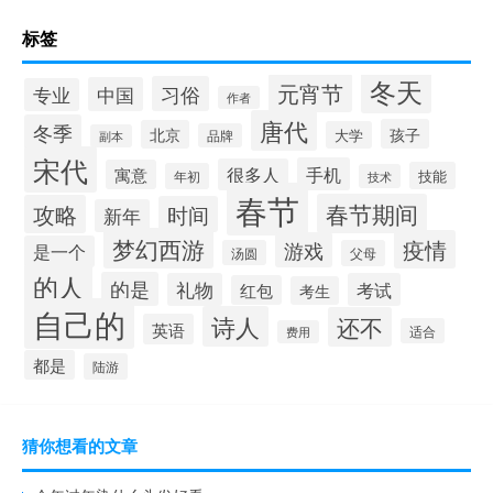
标签
冬天
元宵节
习俗
中国
专业
作者
唐代
冬季
孩子
北京
大学
品牌
副本
宋代
手机
很多人
寓意
技能
年初
技术
春节
春节期间
攻略
时间
新年
梦幻西游
疫情
游戏
是一个
汤圆
父母
的人
的是
礼物
考试
红包
考生
自己的
诗人
还不
英语
适合
费用
都是
陆游
猜你想看的文章