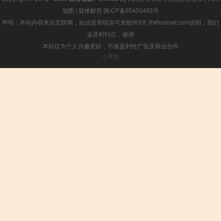
地图
|
疑难解答
陕ICP备05433492号
声明：本站内容来自互联网，如信息有错误可发邮件到f_fb#foxmail.com说明，我们
会及时纠正，谢谢
本站仅为个人兴趣爱好，不接盈利性广告及商业合作
小男孩