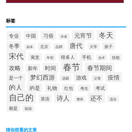
标签
冬天
元宵节
习俗
中国
专业
作者
唐代
冬季
孩子
北京
大学
品牌
副本
宋代
手机
很多人
寓意
技能
年初
技术
春节
春节期间
攻略
时间
新年
梦幻西游
疫情
游戏
是一个
汤圆
父母
的人
的是
礼物
考试
红包
考生
自己的
诗人
还不
英语
适合
费用
都是
陆游
猜你想看的文章