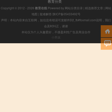
教育分类
Copyright © 2012 - 2026
教育在线
Powered by
网站分类目录
|
精选推荐文章
|
网站
地图
|
疑难解答
陕ICP备05433492号
声明：本站内容来自互联网，如信息有错误可发邮件到f_fb#foxmail.com说明，我们
会及时纠正，谢谢
本站仅为个人兴趣爱好，不接盈利性广告及商业合作
小男孩