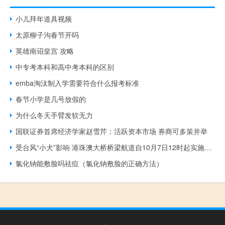
小儿拜年道具视频
太原柳子沟春节开吗
英雄南诏皇宫 攻略
中专考本科和高中考本科的区别
emba淘汰制入学需要符合什么报考标准
春节小学是几号放假的
为什么冬天手臂发软无力
国联证券首席经济学家赵雪芹：活跃资本市场 券商可多策并举
受台风“小犬”影响 港珠澳大桥桥梁航道自10月7日12时起实施交通管制
氯化钠能敷脸吗祛痘（氯化钠敷脸的正确方法）