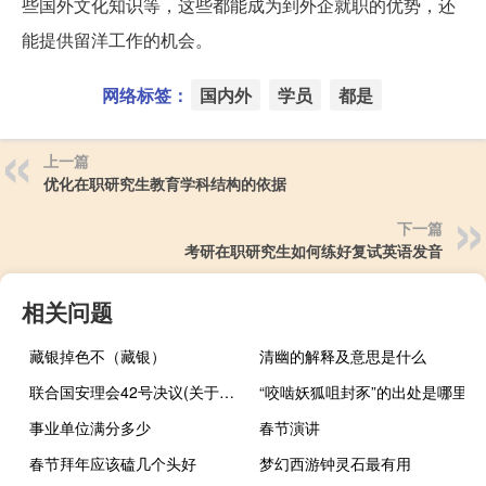
些国外文化知识等，这些都能成为到外企就职的优势，还
能提供留洋工作的机会。
网络标签：
国内外
学员
都是
上一篇
优化在职研究生教育学科结构的依据
下一篇
考研在职研究生如何练好复试英语发音
相关问题
藏银掉色不（藏银）
清幽的解释及意思是什么
联合国安理会42号决议(关于联合国安理会42号决议简述)
“咬啮妖狐咀封豕”的出处是哪里
事业单位满分多少
春节演讲
春节拜年应该磕几个头好
梦幻西游钟灵石最有用