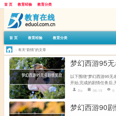
首 页
教育经验
教育分类
首 页
教育经验
教育分类
>
有关“剧情”的文章
梦幻西游95
以下围绕“梦幻西游95无
开始,完成的剧情任务后,
lhx
06-15
0
梦幻西游90