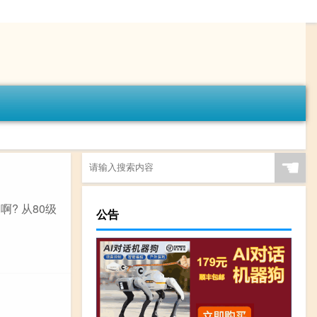
☚
? 从80级
公告