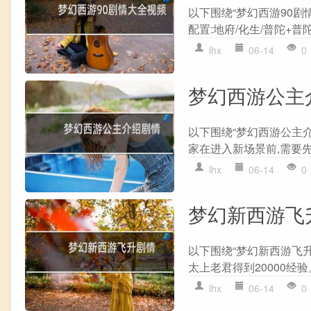
以下围绕“梦幻西游90剧
配置:地府/化生/普陀+普陀
lhx
06-14
0
梦幻西游公主
以下围绕“梦幻西游公主介
家在进入新场景前,需要先
lhx
06-14
0
梦幻新西游飞
以下围绕“梦幻新西游飞升
太上老君得到20000经验。
lhx
06-14
0