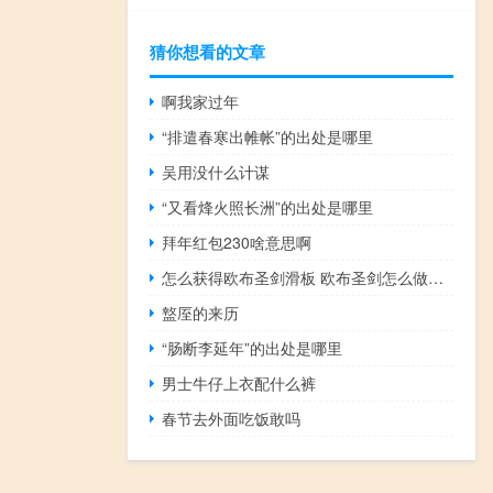
猜你想看的文章
啊我家过年
“排遣春寒出帷帐”的出处是哪里
吴用没什么计谋
“又看烽火照长洲”的出处是哪里
拜年红包230啥意思啊
怎么获得欧布圣剑滑板 欧布圣剑怎么做手工
盩厔的来历
“肠断李延年”的出处是哪里
男士牛仔上衣配什么裤
春节去外面吃饭敢吗