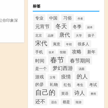
标签
习俗
中国
专业
作者
曲让你印象深
冬天
元宵节
冬季
副本
唐代
孩子
北京
大学
品牌
宋代
很多人
寓意
年初
攻略
手机
新年
技能
技术
春节
春节期间
时间
梦幻西游
是一个
汤圆
的人
疫情
游戏
父母
的是
礼物
考试
红包
考生
自己的
诗人
英语
费用
还不
都是
适合
陆游