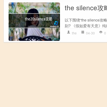
the silence
以下围绕“the sile
刻? 《假如爱有天意》纯粹
the
04-30
0