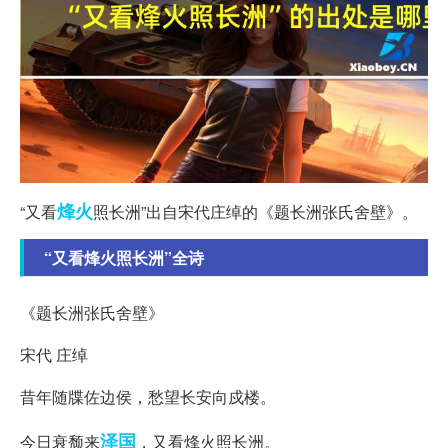
烽火
“又看
照长洲”出自宋代庄绰的《题长洲张氏舍壁》。
“又看烽火照长洲”全诗
《题长洲张氏舍壁》
宋代 庄绰
昔年随牒佐边侯，愁望长安向戍楼。
泽国
今日衰颓来
，又看烽火照长洲。