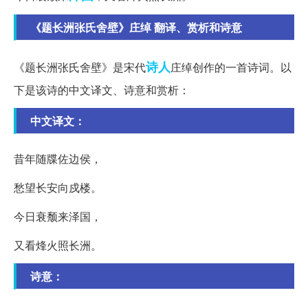
《题长洲张氏舍壁》庄绰 翻译、赏析和诗意
诗人
《题长洲张氏舍壁》是宋代
庄绰创作的一首诗词。以
下是该诗的中文译文、诗意和赏析：
中文译文：
昔年随牒佐边侯，
愁望长安向戍楼。
今日衰颓来泽国，
又看烽火照长洲。
诗意：