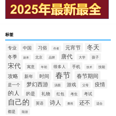
标签
冬天
元宵节
习俗
中国
专业
作者
唐代
冬季
孩子
北京
大学
品牌
副本
宋代
手机
很多人
寓意
技能
年初
技术
春节
春节期间
攻略
时间
新年
梦幻西游
疫情
游戏
是一个
汤圆
父母
的人
的是
礼物
考试
红包
考生
自己的
诗人
还不
英语
适合
费用
都是
陆游