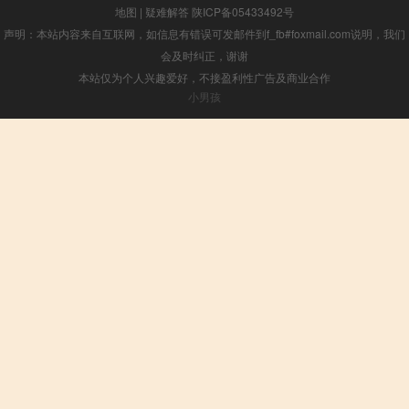
地图
|
疑难解答
陕ICP备05433492号
声明：本站内容来自互联网，如信息有错误可发邮件到f_fb#foxmail.com说明，我们
会及时纠正，谢谢
本站仅为个人兴趣爱好，不接盈利性广告及商业合作
小男孩