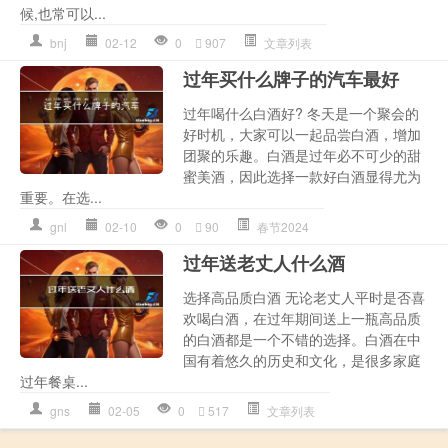
候,也常可以...
bnj
02-12
0
907
文章列表
过年买什么牌子的汽车最好
过年喝什么白酒好? 冬天是一个聚会的
好时机，大家可以一起品尝白酒，增加
团聚的乐趣。白酒是过年必不可少的甜
蜜美酒，因此选择一款好白酒显得尤为
重要。在选...
gnl
02-10
0
90
春节2024
过年送老丈人什么酒
选择高品质白酒 无论老丈人平时是否喜
欢喝白酒，在过年期间送上一瓶高品质
的白酒都是一个不错的选择。白酒在中
国有着悠久的历史和文化，是很多家庭
过年餐桌...
gns
02-05
0
517
文章列表