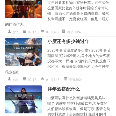
过年时要带礼物回家给长辈，过年买什
么酒回家比较好? 过年时要给长辈带礼
物，白酒和红酒都是不错的选择。虽然
长辈可能不一定喜欢红酒，但是一瓶好
的红酒作为...
gnz
02-17
0
49
春节2024
小度还有多少钱过年
2020年春节温度是多少度? 2020年春节
期间温度我国跨度大,每个地方的天气状
况都不太一样,春节期间的天气状况也不
尽相同。根据最新概率分析，今年过年
很少会出...
xdh
02-17
0
647
春节2024
拜年酒搭配什么
白酒可以喝什么饮料掺着喝更具风味
呢？ 碳酸型的饮料碳酸饮料,大多数的
人们都比较喜欢喝。像是可乐,雪碧之类
的饮料就属于是碳酸饮料,在过年的时