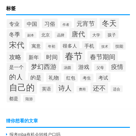
标签
冬天
元宵节
习俗
中国
专业
作者
唐代
冬季
孩子
北京
大学
品牌
副本
宋代
手机
很多人
寓意
技能
年初
技术
春节
春节期间
攻略
时间
新年
梦幻西游
疫情
游戏
是一个
汤圆
父母
的人
的是
礼物
考试
红包
考生
自己的
诗人
还不
英语
适合
费用
都是
陆游
猜你想看的文章
报考mba有机会转移户口吗