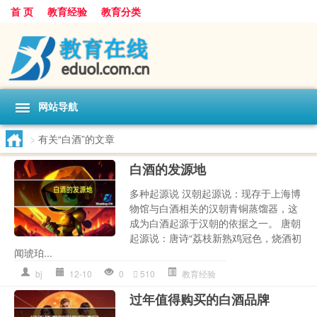
首 页
教育经验
教育分类
网站导航
>
有关“白酒”的文章
白酒的发源地
多种起源说 汉朝起源说：现存于上海博
物馆与白酒相关的汉朝青铜蒸馏器，这
成为白酒起源于汉朝的依据之一。 唐朝
起源说：唐诗“荔枝新熟鸡冠色，烧酒初
闻琥珀...
bj
12-10
0
510
教育经验
过年值得购买的白酒品牌