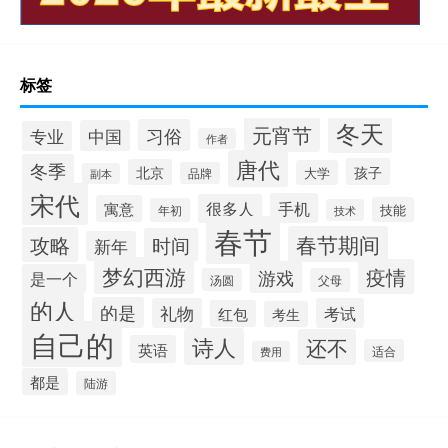
标签
冬天
元宵节
习俗
中国
专业
作者
唐代
冬季
孩子
北京
大学
品牌
副本
宋代
手机
很多人
寓意
技能
年初
技术
春节
春节期间
攻略
时间
新年
梦幻西游
疫情
游戏
是一个
汤圆
父母
的人
的是
礼物
考试
红包
考生
自己的
诗人
还不
英语
适合
费用
都是
陆游