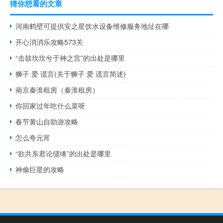
猜你想看的文章
河南鹤壁可提供安之星饮水设备维修服务地址在哪
开心消消乐攻略573关
“击鼓坎坎兮于神之宫”的出处是哪里
狮子 爱 谎言(关于狮子 爱 谎言简述)
南京秦淮租房（秦淮租房）
你回家过年吃什么菜呀
春节黄山自助游攻略
怎么夸元宵
“欲共东君论缱绻”的出处是哪里
神偷巨星的攻略