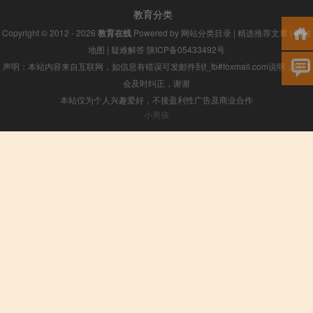
教育分类
Copyright © 2012 - 2026
教育在线
Powered by
网站分类目录
|
精选推荐文章
|
网站
地图
|
疑难解答
陕ICP备05433492号
声明：本站内容来自互联网，如信息有错误可发邮件到f_fb#foxmail.com说明，我们
会及时纠正，谢谢
本站仅为个人兴趣爱好，不接盈利性广告及商业合作
小男孩