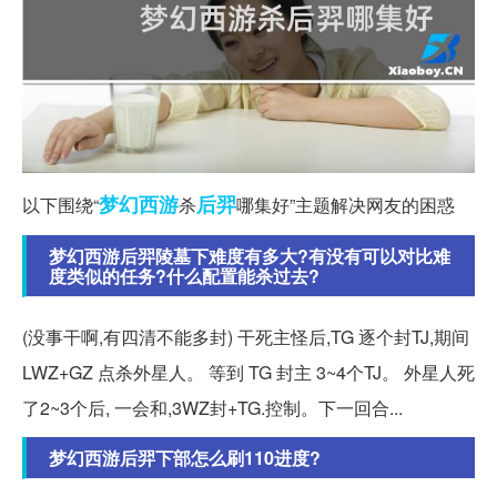
梦幻西游
后羿
以下围绕“
杀
哪集好”主题解决网友的困惑
梦幻西游后羿陵墓下难度有多大?有没有可以对比难
度类似的任务?什么配置能杀过去?
(没事干啊,有四清不能多封) 干死主怪后,TG 逐个封TJ,期间
LWZ+GZ 点杀外星人。 等到 TG 封主 3~4个TJ。 外星人死
了2~3个后, 一会和,3WZ封+TG.控制。下一回合...
梦幻西游后羿下部怎么刷110进度?