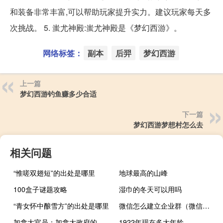
和装备非常丰富,可以帮助玩家提升实力。建议玩家每天多
次挑战。 5. 蚩尤神殿:蚩尤神殿是《梦幻西游》。
网络标签：
副本
后羿
梦幻西游
上一篇
梦幻西游钓鱼赚多少合适
下一篇
梦幻西游梦想村怎么去
相关问题
“惟嗟双翅短”的出处是哪里
地球最高的山峰
100盒子谜题攻略
湿巾的冬天可以用吗
“青女怀中酿雪方”的出处是哪里
微信怎么建立企业群（微信怎么建立微信群）
加拿大官员：加拿大政府的减排计划可能无法达到2030年碳减排目标
1922年现在多大年龄