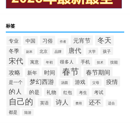
标签
冬天
元宵节
习俗
中国
专业
作者
唐代
冬季
孩子
北京
大学
品牌
副本
宋代
手机
很多人
寓意
技能
年初
技术
春节
春节期间
攻略
时间
新年
梦幻西游
疫情
游戏
是一个
汤圆
父母
的人
的是
礼物
考试
红包
考生
自己的
诗人
还不
英语
适合
费用
都是
陆游