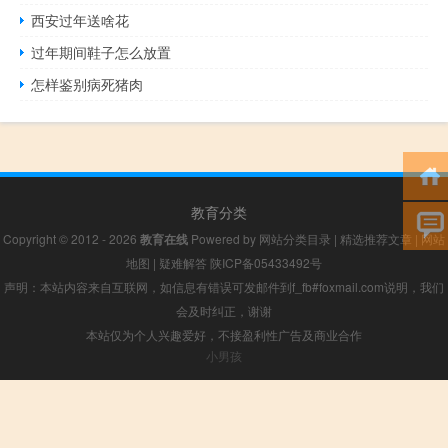
西安过年送啥花
过年期间鞋子怎么放置
怎样鉴别病死猪肉
教育分类
Copyright © 2012 - 2026
教育在线
Powered by
网站分类目录
|
精选推荐文章
|
网站
地图
|
疑难解答
陕ICP备05433492号
声明：本站内容来自互联网，如信息有错误可发邮件到f_fb#foxmail.com说明，我们
会及时纠正，谢谢
本站仅为个人兴趣爱好，不接盈利性广告及商业合作
小男孩