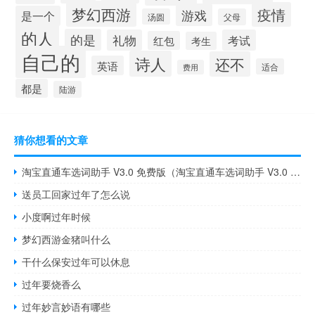
梦幻西游
疫情
游戏
是一个
汤圆
父母
的人
的是
礼物
考试
红包
考生
自己的
诗人
还不
英语
适合
费用
都是
陆游
猜你想看的文章
淘宝直通车选词助手 V3.0 免费版（淘宝直通车选词助手 V3.0 免费版功能简介）
送员工回家过年了怎么说
小度啊过年时候
梦幻西游金猪叫什么
干什么保安过年可以休息
过年要烧香么
过年妙言妙语有哪些