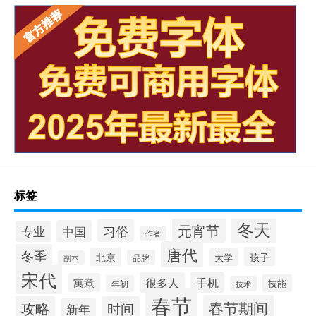
标签
冬天
元宵节
习俗
中国
专业
作者
唐代
冬季
孩子
北京
大学
品牌
副本
宋代
手机
很多人
寓意
技能
年初
技术
春节
春节期间
攻略
时间
新年