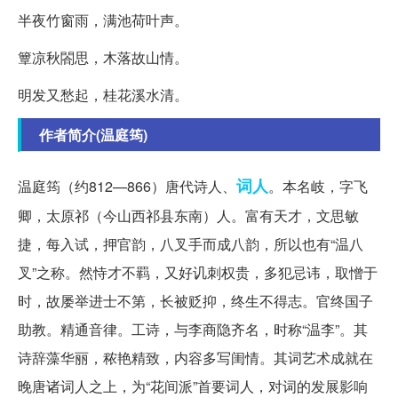
半夜竹窗雨，满池荷叶声。
簟凉秋閤思，木落故山情。
明发又愁起，桂花溪水清。
作者简介(温庭筠)
词人
温庭筠（约812—866）唐代诗人、
。本名岐，字飞
卿，太原祁（今山西祁县东南）人。富有天才，文思敏
捷，每入试，押官韵，八叉手而成八韵，所以也有“温八
叉”之称。然恃才不羁，又好讥刺权贵，多犯忌讳，取憎于
时，故屡举进士不第，长被贬抑，终生不得志。官终国子
助教。精通音律。工诗，与李商隐齐名，时称“温李”。其
诗辞藻华丽，秾艳精致，内容多写闺情。其词艺术成就在
晚唐诸词人之上，为“花间派”首要词人，对词的发展影响