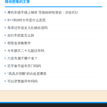
猜你想看的文章
摩托车骑手撞上钢管 导致粉碎性骨折：仍在ICU
911和285大学是什么意思
母亲过年送女儿礼物合适吗
自行车把套怎么拆
程咬金攻略教学
今年腊月二十九能过年吗
六安市属于哪个省？
茌平春节超市开门吗吗
“风高夕浪翻”的出处是哪里
可以穿警服拜年吗吗