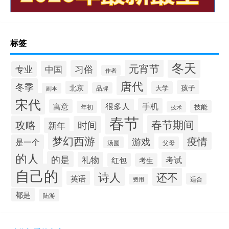
标签
冬天
元宵节
习俗
中国
专业
作者
唐代
冬季
孩子
北京
大学
品牌
副本
宋代
手机
很多人
寓意
技能
年初
技术
春节
春节期间
攻略
时间
新年
梦幻西游
疫情
游戏
是一个
汤圆
父母
的人
的是
礼物
考试
红包
考生
自己的
诗人
还不
英语
适合
费用
都是
陆游