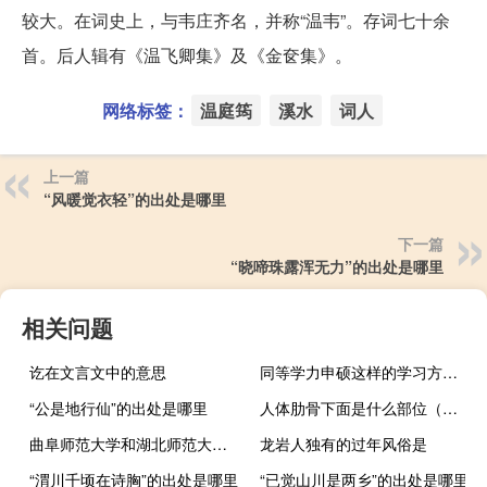
较大。在词史上，与韦庄齐名，并称“温韦”。存词七十余
首。后人辑有《温飞卿集》及《金奁集》。
网络标签：
温庭筠
溪水
词人
上一篇
“风暖觉衣轻”的出处是哪里
下一篇
“晓啼珠露浑无力”的出处是哪里
相关问题
讫在文言文中的意思
同等学力申硕这样的学习方式的利与弊分别是什么
“公是地行仙”的出处是哪里
人体肋骨下面是什么部位（人体肋骨下面是什么器官）
曲阜师范大学和湖北师范大学哪个好
龙岩人独有的过年风俗是
“渭川千顷在诗胸”的出处是哪里
“已觉山川是两乡”的出处是哪里