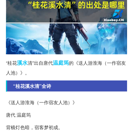
溪水
温庭筠
“桂花
清”出自唐代
的《送人游淮海（一作宿友
人池）》。
“桂花溪水清”全诗
《送人游淮海（一作宿友人池）》
唐代 温庭筠
背樯灯色暗，宿客梦初成。