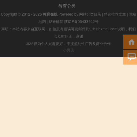
教育分类
Copyright © 2012 - 2026
教育在线
Powered by
网站分类目录
|
精选推荐文章
|
网站
地图
|
疑难解答
陕ICP备05433492号
声明：本站内容来自互联网，如信息有错误可发邮件到f_fb#foxmail.com说明，我们
会及时纠正，谢谢
本站仅为个人兴趣爱好，不接盈利性广告及商业合作
小男孩