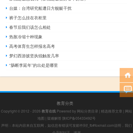
台媒：台湾研究船遭日方舰艇干扰
裤子怎么挂在衣柜里
春节后我们该怎么相处
热胀冷缩十种现象
高考体育生怎样报名高考
梦幻西游披坚执锐触发几率
“肠断李延年”的出处是哪里
教育分类
Copyright © 2012 - 2026
教育在线
Powered by
网站分类目录
|
精选推荐文章
|
网站
地图
|
疑难解答
陕ICP备05433492号
声明：本站内容来自互联网，如信息有错误可发邮件到f_fb#foxmail.com说明，我们
会及时纠正，谢谢