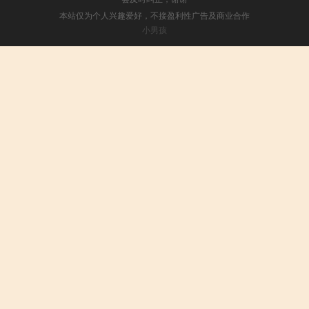
本站仅为个人兴趣爱好，不接盈利性广告及商业合作
小男孩