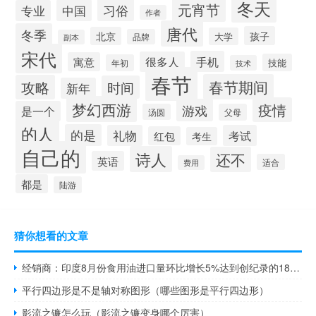
冬天
元宵节
习俗
中国
专业
作者
唐代
冬季
孩子
北京
大学
品牌
副本
宋代
手机
很多人
寓意
技能
年初
技术
春节
春节期间
攻略
时间
新年
梦幻西游
疫情
游戏
是一个
汤圆
父母
的人
的是
礼物
考试
红包
考生
自己的
诗人
还不
英语
适合
费用
都是
陆游
猜你想看的文章
经销商：印度8月份食用油进口量环比增长5%达到创纪录的185万公吨；8月份棕榈油进口量环比增长3.6%达到112万公吨为9个月来最高水平
平行四边形是不是轴对称图形（哪些图形是平行四边形）
影流之镰怎么玩（影流之镰变身哪个厉害）