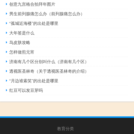
创意九宫格合拍拜年图片
男生前列腺痛怎么办（前列腺痛怎么办）
“孤城近海楼”的出处是哪里
大年签是什么
鸟皮肤攻略
怎样做煎元宵
济南有几个区分别叫什么（济南有几个区）
透视医圣林奇（关于透视医圣林奇的介绍）
“月边谁索笑”的出处是哪里
红豆可以发豆芽吗
教育分类