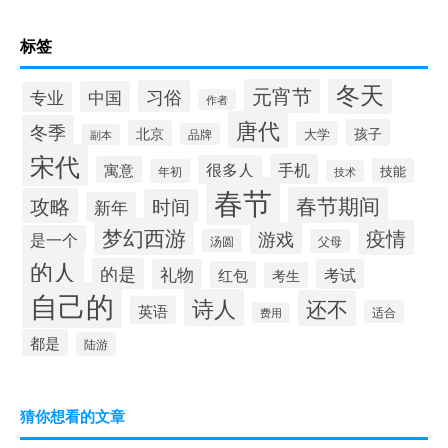
标签
冬天
元宵节
习俗
中国
专业
作者
唐代
冬季
孩子
北京
大学
品牌
副本
宋代
手机
很多人
寓意
技能
年初
技术
春节
春节期间
攻略
时间
新年
梦幻西游
疫情
游戏
是一个
汤圆
父母
的人
的是
礼物
考试
红包
考生
自己的
诗人
还不
英语
适合
费用
都是
陆游
猜你想看的文章