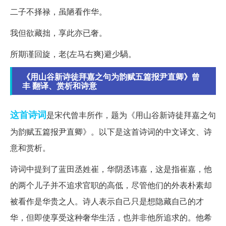
二子不择禄，虽陋看作华。
我但欲藏拙，享此亦已奢。
所期谨回旋，老{左马右爽}避少騧。
《用山谷新诗徒拜嘉之句为韵赋五篇报尹直卿》曾
丰 翻译、赏析和诗意
这首
诗词
是宋代曾丰所作，题为《用山谷新诗徒拜嘉之句
为韵赋五篇报尹直卿》。以下是这首诗词的中文译文、诗
意和赏析。
诗词中提到了蓝田丞姓崔，华阴丞讳嘉，这是指崔嘉，他
的两个儿子并不追求官职的高低，尽管他们的外表朴素却
被看作是华贵之人。诗人表示自己只是想隐藏自己的才
华，但即使享受这种奢华生活，也并非他所追求的。他希