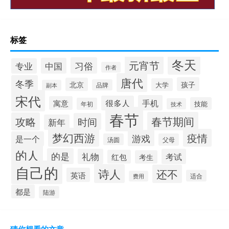
标签
冬天
元宵节
习俗
中国
专业
作者
唐代
冬季
孩子
北京
大学
品牌
副本
宋代
手机
很多人
寓意
技能
年初
技术
春节
春节期间
攻略
时间
新年
梦幻西游
疫情
游戏
是一个
汤圆
父母
的人
的是
礼物
考试
红包
考生
自己的
诗人
还不
英语
适合
费用
都是
陆游