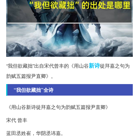
新诗
“我但欲藏拙”出自宋代曾丰的《用山谷
徒拜嘉之句为
韵赋五篇报尹直卿》。
“我但欲藏拙”全诗
《用山谷新诗徒拜嘉之句为韵赋五篇报尹直卿》
宋代 曾丰
蓝田丞姓崔，华阴丞讳嘉。