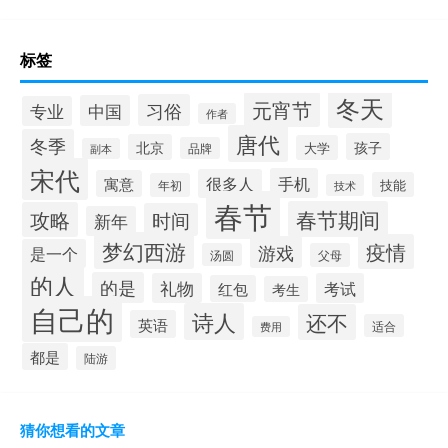
标签
冬天
元宵节
习俗
中国
专业
作者
唐代
冬季
孩子
北京
大学
品牌
副本
宋代
手机
很多人
寓意
技能
年初
技术
春节
春节期间
攻略
时间
新年
梦幻西游
疫情
游戏
是一个
汤圆
父母
的人
的是
礼物
考试
红包
考生
自己的
诗人
还不
英语
适合
费用
都是
陆游
猜你想看的文章