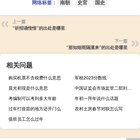
网络标签：
南朝
史官
国史
上一篇
“祈招诵愔愔”的出处是哪里
下一篇
“那知细雨隔溪来”的出处是哪里
相关问题
购买机票不含税费什么意思
军校2023分数线
晨光初现是什么意思
中国证监会市场监管二部刘云峰：将继续推动区域性股权市场高质量发展
考编制可以考到多大年龄
年初一拜年说什么话题
过年打疫苗的地方还开门么
农村土房春节对联怎么写
值班员工怎么过年