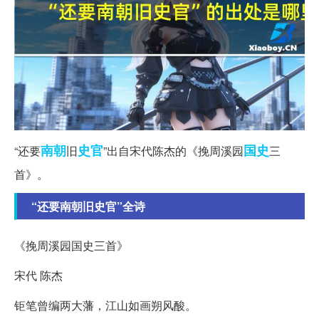
南朝
史官
国史
“还要
旧
”出自宋代陈杰的《挽周溪园
三
首》。
“还要南朝旧史官”全诗
《挽周溪园国史三首》
宋代 陈杰
钜笔曾编两大藩，江山如画朔风酸。