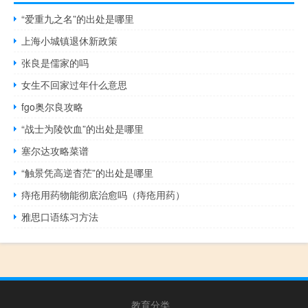
“爱重九之名”的出处是哪里
上海小城镇退休新政策
张良是儒家的吗
女生不回家过年什么意思
fgo奥尔良攻略
“战士为陵饮血”的出处是哪里
塞尔达攻略菜谱
“触景凭高逆杳茫”的出处是哪里
痔疮用药物能彻底治愈吗（痔疮用药）
雅思口语练习方法
教育分类