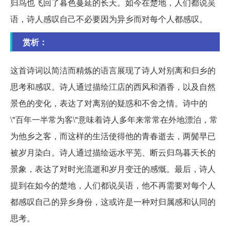
归鸟也飞回了暮色蔓延的长天。如今在楚地，人们都说吴
语，诗人感叹自己不必要因为异乡而对每个人都感叹。
赏析：
这首诗词以简洁而精炼的语言展现了诗人对别离和归乡的
思考和感叹。诗人通过描绘江店的西风和酒香，以及自然
景色的变化，表达了对离别的疑惑和不舍之情。诗中的
\"百年一半常为客\"意味着诗人多年来常常在外地漂泊，常
为他乡之客，而这样的生活使得他的青春逝去，两鬓早已
被岁月染白。诗人通过描绘远水平芜、断云归鸟暮天长的
景象，表达了对时光流逝和岁月变迁的感慨。最后，诗人
提到在如今的楚地，人们都说吴语，他不再需要对每个人
都感叹自己的异乡身份，这或许是一种对归属感和认同的
思考。