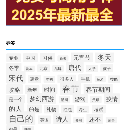
标签
冬天
元宵节
习俗
中国
专业
作者
唐代
冬季
孩子
北京
大学
品牌
副本
宋代
手机
很多人
寓意
技能
年初
技术
春节
春节期间
攻略
时间
新年
梦幻西游
疫情
游戏
是一个
汤圆
父母
的人
的是
礼物
考试
红包
考生
自己的
诗人
还不
英语
适合
费用
都是
陆游