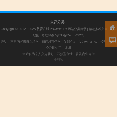
教育分类
Copyright © 2012 - 2026
教育在线
Powered by
网站分类目录
|
精选推荐文章
|
网站
地图
|
疑难解答
陕ICP备05433492号
声明：本站内容来自互联网，如信息有错误可发邮件到f_fb#foxmail.com说明，我们
会及时纠正，谢谢
本站仅为个人兴趣爱好，不接盈利性广告及商业合作
小男孩