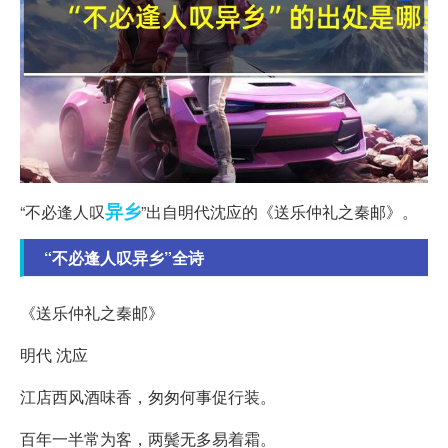
异乡
“不必逢人叹
”出自明代沈应的《送乐仲礼之秦邮》。
“不必逢人叹异乡”全诗
《送乐仲礼之秦邮》
明代 沈应
江店西风酒味香，匆匆何事促行装。
百年一半常为客，两鬓无多易着霜。