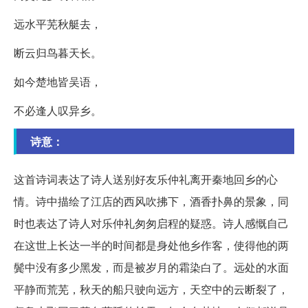
远水平芜秋艇去，
断云归鸟暮天长。
如今楚地皆吴语，
不必逢人叹异乡。
诗意：
这首诗词表达了诗人送别好友乐仲礼离开秦地回乡的心
情。诗中描绘了江店的西风吹拂下，酒香扑鼻的景象，同
时也表达了诗人对乐仲礼匆匆启程的疑惑。诗人感慨自己
在这世上长达一半的时间都是身处他乡作客，使得他的两
鬓中没有多少黑发，而是被岁月的霜染白了。远处的水面
平静而荒芜，秋天的船只驶向远方，天空中的云断裂了，