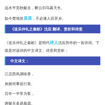
远水平芜秋艇去，断云归鸟暮天长。
吴语
如今楚地皆
，不必逢人叹异乡。
《送乐仲礼之秦邮》沈应 翻译、赏析和诗意
诗人
《送乐仲礼之秦邮》是明代
沈应所作的一首诗词。下
面是对该诗的中文译文、诗意和赏析：
中文译文：
江店西风酒味香，
匆匆何事促行装。
百年一半常为客，
两鬓无多易着霜。