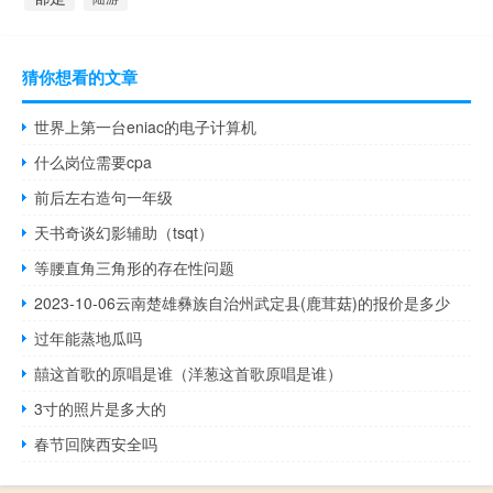
猜你想看的文章
世界上第一台eniac的电子计算机
什么岗位需要cpa
前后左右造句一年级
天书奇谈幻影辅助（tsqt）
等腰直角三角形的存在性问题
2023-10-06云南楚雄彝族自治州武定县(鹿茸菇)的报价是多少
过年能蒸地瓜吗
囍这首歌的原唱是谁（洋葱这首歌原唱是谁）
3寸的照片是多大的
春节回陕西安全吗