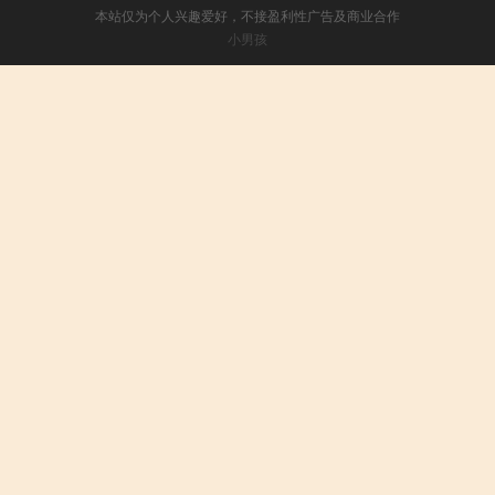
本站仅为个人兴趣爱好，不接盈利性广告及商业合作
小男孩