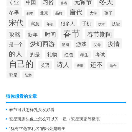
冬天
元宵节
习俗
中国
专业
作者
唐代
冬季
孩子
北京
大学
品牌
副本
宋代
手机
很多人
寓意
技能
年初
技术
春节
春节期间
攻略
时间
新年
梦幻西游
疫情
游戏
是一个
汤圆
父母
的人
的是
礼物
考试
红包
考生
自己的
诗人
还不
英语
适合
费用
都是
陆游
猜你想看的文章
春节可以怎样扎头发好看
繁星玩家头像上怎么可以闪一星（繁星玩家等级表）
“犹有丝毫在利名”的出处是哪里