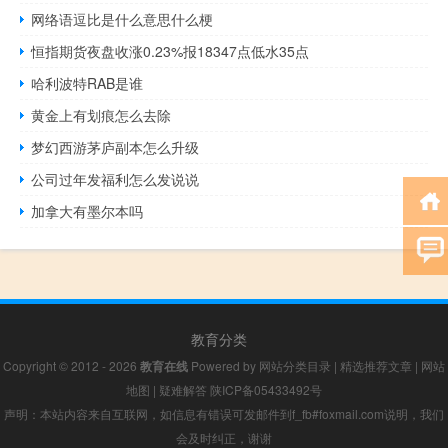
网络语逗比是什么意思什么梗
恒指期货夜盘收涨0.23%报18347点低水35点
哈利波特RAB是谁
黄金上有划痕怎么去除
梦幻西游茅庐副本怎么升级
公司过年发福利怎么发说说
加拿大有墨尔本吗
教育分类
Copyright © 2012 - 2026
教育在线
Powered by
网站分类目录
|
精选推荐文章
|
网站
地图
|
疑难解答
陕ICP备05433492号
声明：本站内容来自互联网，如信息有错误可发邮件到f_fb#foxmail.com说明，我们
会及时纠正，谢谢