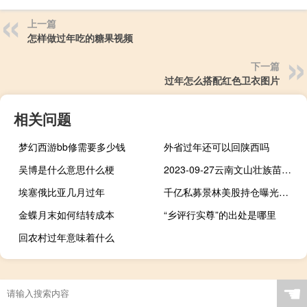
上一篇
怎样做过年吃的糖果视频
下一篇
过年怎么搭配红色卫衣图片
相关问题
梦幻西游bb修需要多少钱
外省过年还可以回陕西吗
吴博是什么意思什么梗
2023-09-27云南文山壮族苗族自治州文山市(鹿茸菇)的报价是多少
埃塞俄比亚几月过年
千亿私募景林美股持仓曝光：加仓脸书、满帮、中通快递、网易
金蝶月末如何结转成本
“乡评行实尊”的出处是哪里
回农村过年意味着什么
☚