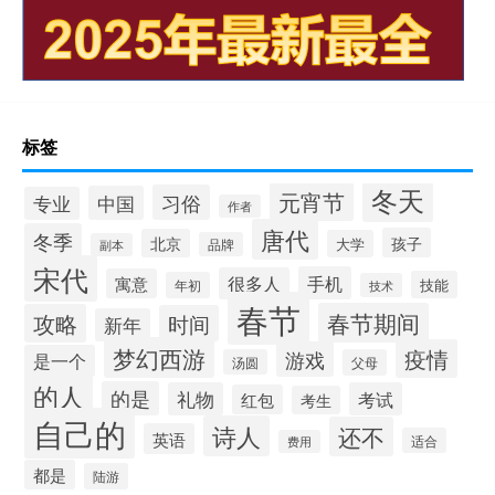
标签
冬天
元宵节
习俗
中国
专业
作者
唐代
冬季
孩子
北京
大学
品牌
副本
宋代
手机
很多人
寓意
技能
年初
技术
春节
春节期间
攻略
时间
新年
梦幻西游
疫情
游戏
是一个
汤圆
父母
的人
的是
礼物
考试
红包
考生
自己的
诗人
还不
英语
适合
费用
都是
陆游