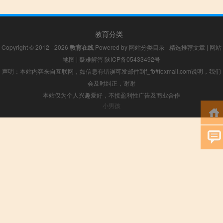
教育分类
Copyright © 2012 - 2026
教育在线
Powered by
网站分类目录
|
精选推荐文章
|
网站
地图
|
疑难解答
陕ICP备05433492号
声明：本站内容来自互联网，如信息有错误可发邮件到f_fb#foxmail.com说明，我们
会及时纠正，谢谢
本站仅为个人兴趣爱好，不接盈利性广告及商业合作
小男孩