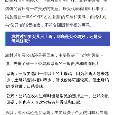
既是对旧年的怀念，也是对新年的向往。蒸好多馒头而不
烙饼的背后有一层美好的寓意。馒头代表着团圆和丰收，
寓意着新一年个个都“团团圆圆”的幸福和美满，而烙饼则
与“裂开”的谐音接近，不符合团圆和幸福的寓意。
农村过年要买几只土鸡，到底是买公鸡好，还是买
母鸡好呢?
农村过年买公鸡还是买母鸡，主要取决于当地的风俗习
惯。先来了解一下公鸡和母鸡的一般做法和味道吧！
母鸡：一般要选用一年以上的土母鸡，因为养鸡人越来越
少，土母鸡变得相对稀少，所以价格可能较高。但土母鸡
肉质鲜嫩，口感美味。
公鸡：公鸡在农村过年时也是常见的选择之一。公鸡肉质
偏硬，但也有人喜欢它特有的香味和口感。
所以，买公鸡还是买母鸡，主要取决于个人的口味和当地