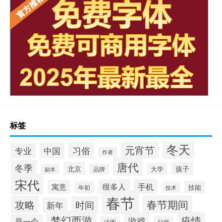
标签
冬天
元宵节
习俗
中国
专业
作者
唐代
冬季
孩子
北京
大学
品牌
副本
宋代
手机
很多人
寓意
技能
年初
技术
春节
春节期间
攻略
时间
新年
梦幻西游
疫情
游戏
是一个
汤圆