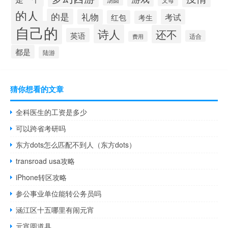
父母
的人
的是
礼物
考试
红包
考生
自己的
诗人
还不
英语
适合
费用
都是
陆游
猜你想看的文章
全科医生的工资是多少
可以跨省考研吗
东方dots怎么匹配不到人（东方dots）
transroad usa攻略
iPhone转区攻略
参公事业单位能转公务员吗
涵江区十五哪里有闹元宵
元宵圆道具