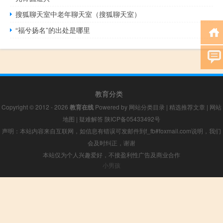
搜狐聊天室中老年聊天室（搜狐聊天室）
“福兮扬名”的出处是哪里
教育分类
Copyright © 2012 - 2026
教育在线
Powered by
网站分类目录
|
精选推荐文章
|
网站
地图
|
疑难解答
陕ICP备05433492号
声明：本站内容来自互联网，如信息有错误可发邮件到f_fb#foxmail.com说明，我们
会及时纠正，谢谢
本站仅为个人兴趣爱好，不接盈利性广告及商业合作
小男孩