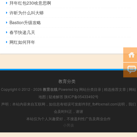
拜年红包230啥意思啊
许昕为什么叫大蟒
Bastion升级攻略
春节快递几天
网红如何拜年
教育分类
Copyright © 2012 - 2026
教育在线
Powered by
网站分类目录
|
精选推荐文章
|
网站
地图
|
疑难解答
陕ICP备05433492号
声明：本站内容来自互联网，如信息有错误可发邮件到f_fb#foxmail.com说明，我们
会及时纠正，谢谢
本站仅为个人兴趣爱好，不接盈利性广告及商业合作
小男孩