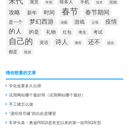
宋代
手机
很多人
寓意
技能
年初
技术
春节
春节期间
攻略
时间
新年
梦幻西游
疫情
游戏
是一个
汤圆
父母
的人
的是
礼物
考试
红包
考生
自己的
诗人
还不
英语
适合
费用
都是
陆游
猜你想看的文章
学化妆要多久出师
试用网站哪个最好用（试用网站哪个最好）
手工猪怎么做
“遗经得尽繙”的出处是哪里
车评头条：奥迪RSQ3是有史以来的第一款RSQ车型