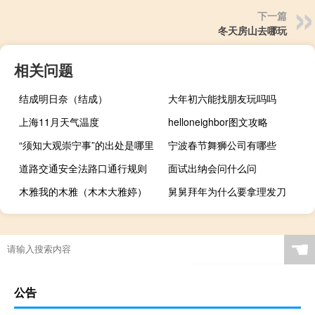
下一篇
冬天房山去哪玩
相关问题
结成明日奈（结成）
大年初六能找朋友玩吗吗
上海11月天气温度
helloneighbor图文攻略
“须知大观崇宁事”的出处是哪里
宁波春节舞狮公司有哪些
道路交通安全法路口通行规则
面试出纳会问什么问
木雅我的木雅（木木大雅婷）
舅舅拜年为什么要拿理发刀
☚
公告