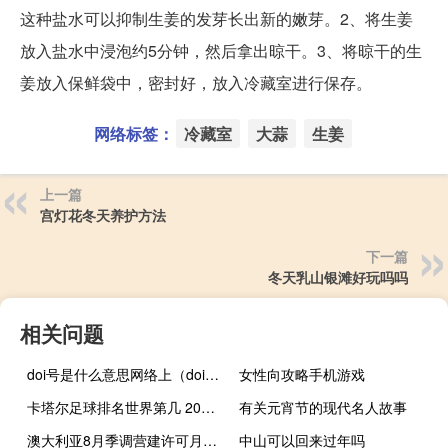
这种盐水可以抑制生姜的发芽长出新的嫩芽。2、将生姜
放入盐水中浸泡约5分钟，然后拿出晾干。3、将晾干的生
姜放入保鲜袋中，密封好，放入冷藏室进行保存。
网络标签：
冷藏室
大蒜
生姜
上一篇
宫灯花冬天养护方法
下一篇
冬天乳山银滩好玩吗吗
相关问题
doi号是什么意思网络上（doi号是什么）
女性向攻略手机游戏
卡塔尔足球排名世界第几 2022世界足球排名总榜
有关元宵节的现代名人故事
澳大利亚8月季调营建许可月率 7%预期3.3%前值-8.10%澳大利亚8月季调私营营建许可年率 -14.9%前值-16.9%
中山可以回来过年吗