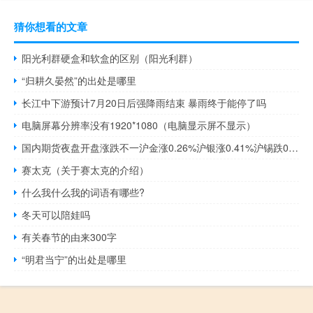
猜你想看的文章
阳光利群硬盒和软盒的区别（阳光利群）
“归耕久晏然”的出处是哪里
长江中下游预计7月20日后强降雨结束 暴雨终于能停了吗
电脑屏幕分辨率没有1920*1080（电脑显示屏不显示）
国内期货夜盘开盘涨跌不一沪金涨0.26%沪银涨0.41%沪锡跌0.84%铁矿跌1.87%焦煤跌逾1%原油涨1.35%燃油涨0.26%
赛太克（关于赛太克的介绍）
什么我什么我的词语有哪些?
冬天可以陪娃吗
有关春节的由来300字
“明君当宁”的出处是哪里