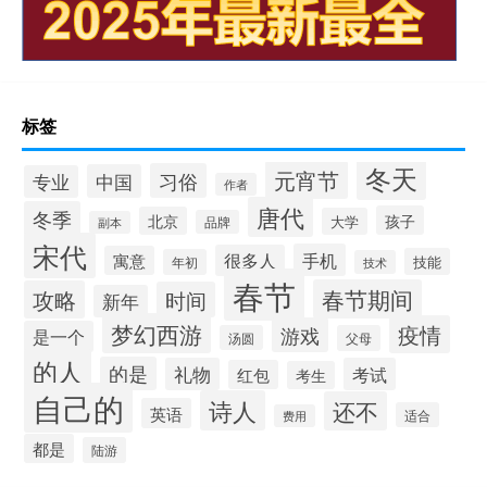
标签
冬天
元宵节
习俗
中国
专业
作者
唐代
冬季
孩子
北京
大学
品牌
副本
宋代
手机
很多人
寓意
技能
年初
技术
春节
春节期间
攻略
时间
新年
梦幻西游
疫情
游戏
是一个
汤圆
父母
的人
的是
礼物
考试
红包
考生
自己的
诗人
还不
英语
适合
费用
都是
陆游