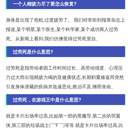
一个人精疲力尽了要怎么恢复?
身体是出现了危机,过度疲劳了。 我们经常听到报章杂志上
报道,某个明星,某个医生,某个科学家,某个成功商人过劳
死。从新闻上看到,我们仿佛觉得过劳死里自。
过劳死是什么意思?
过劳死是指劳动者因工作时间过长、高劳动强度、心理压
力过大而出现精疲力竭的亚健康状态,长期积重难返而突然
引发身体潜藏的疾病并急速恶化,救治不及,继而丧命。
过劳死，在游戏王中是什么意思?
就是卡片出场率过高,比如第一部的黑魔导,第二步的羽翼
侠,第三部的垃圾战士(￣∇￣)等等 就是卡片出场率过高,比