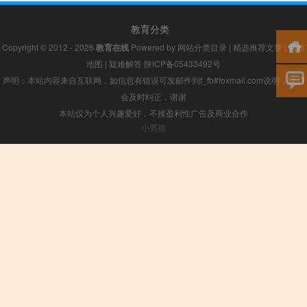
教育分类
Copyright © 2012 - 2026
教育在线
Powered by
网站分类目录
|
精选推荐文章
|
网站
地图
|
疑难解答
陕ICP备05433492号
声明：本站内容来自互联网，如信息有错误可发邮件到f_fb#foxmail.com说明，我们
会及时纠正，谢谢
本站仅为个人兴趣爱好，不接盈利性广告及商业合作
小男孩