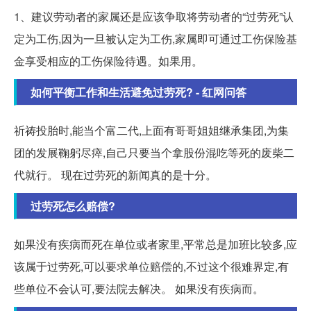
1、建议劳动者的家属还是应该争取将劳动者的“过劳死”认
定为工伤,因为一旦被认定为工伤,家属即可通过工伤保险基
金享受相应的工伤保险待遇。如果用。
如何平衡工作和生活避免过劳死? - 红网问答
祈祷投胎时,能当个富二代,上面有哥哥姐姐继承集团,为集
团的发展鞠躬尽瘁,自己只要当个拿股份混吃等死的废柴二
代就行。 现在过劳死的新闻真的是十分。
过劳死怎么赔偿?
如果没有疾病而死在单位或者家里,平常总是加班比较多,应
该属于过劳死,可以要求单位赔偿的,不过这个很难界定,有
些单位不会认可,要法院去解决。 如果没有疾病而。