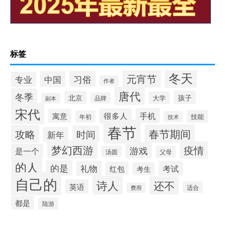
标签
冬天
元宵节
习俗
中国
专业
作者
唐代
冬季
孩子
北京
大学
品牌
副本
宋代
手机
很多人
寓意
技能
年初
技术
春节
春节期间
攻略
时间
新年
梦幻西游
疫情
游戏
是一个
汤圆
父母
的人
的是
礼物
考试
红包
考生
自己的
诗人
还不
英语
适合
费用
都是
陆游