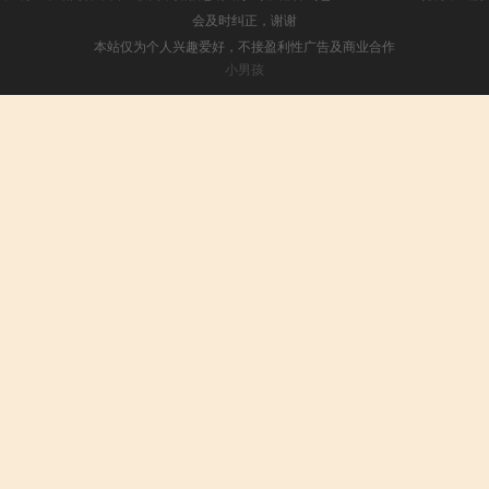
会及时纠正，谢谢
本站仅为个人兴趣爱好，不接盈利性广告及商业合作
小男孩