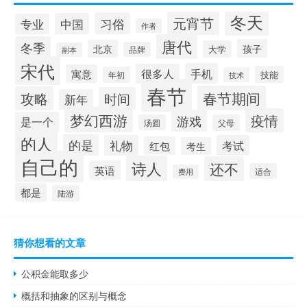
冬天
元宵节
习俗
中国
专业
作者
唐代
冬季
孩子
北京
大学
品牌
副本
宋代
手机
很多人
寓意
技能
年初
技术
春节
春节期间
攻略
时间
新年
梦幻西游
疫情
游戏
是一个
汤圆
父母
的人
的是
礼物
考试
红包
考生
自己的
诗人
还不
英语
适合
费用
都是
陆游
猜你想看的文章
公积金能取多少
概括和抽象的区别与概念