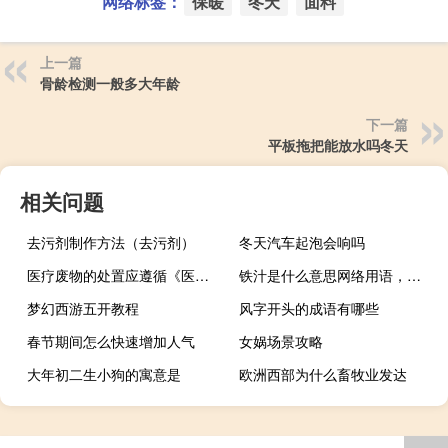
网络标签：
保暖
冬天
面料
上一篇
骨龄检测一般多大年龄
下一篇
平板拖把能放水吗冬天
相关问题
去污剂制作方法（去污剂）
冬天汽车起泡会响吗
医疗废物的处置应遵循《医疗废物管理条例》
铁汁是什么意思网络用语，可以说女生吗什么梗
梦幻西游五开教程
风字开头的成语有哪些
春节期间怎么快速增加人气
女娲场景攻略
大年初二生小狗的寓意是
欧洲西部为什么畜牧业发达