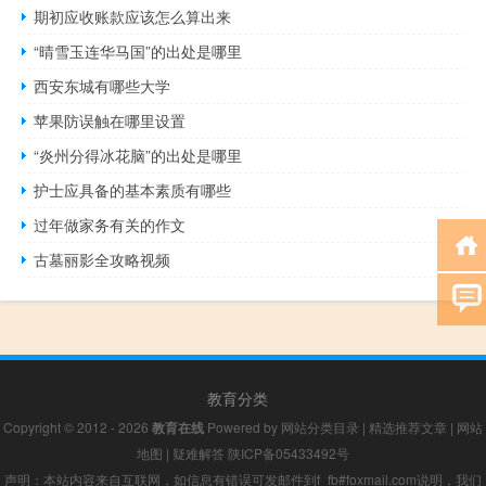
期初应收账款应该怎么算出来
“晴雪玉连华马国”的出处是哪里
西安东城有哪些大学
苹果防误触在哪里设置
“炎州分得冰花脑”的出处是哪里
护士应具备的基本素质有哪些
过年做家务有关的作文
古墓丽影全攻略视频
教育分类
Copyright © 2012 - 2026
教育在线
Powered by
网站分类目录
|
精选推荐文章
|
网站
地图
|
疑难解答
陕ICP备05433492号
声明：本站内容来自互联网，如信息有错误可发邮件到f_fb#foxmail.com说明，我们