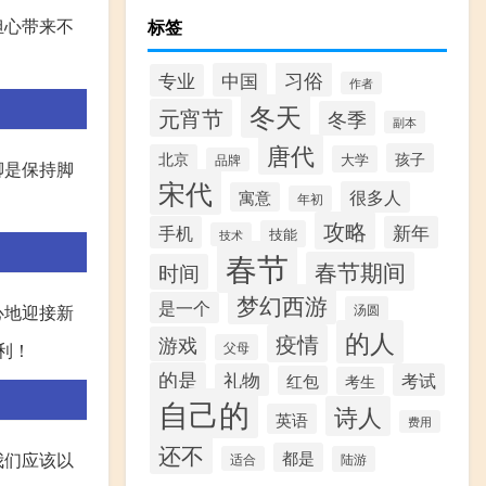
担心带来不
标签
习俗
中国
专业
作者
冬天
元宵节
冬季
副本
唐代
孩子
北京
大学
品牌
脚是保持脚
宋代
很多人
寓意
年初
攻略
手机
新年
技能
技术
春节
春节期间
时间
梦幻西游
是一个
汤圆
心地迎接新
的人
疫情
游戏
父母
利！
的是
礼物
考试
红包
考生
自己的
诗人
英语
费用
还不
都是
我们应该以
适合
陆游