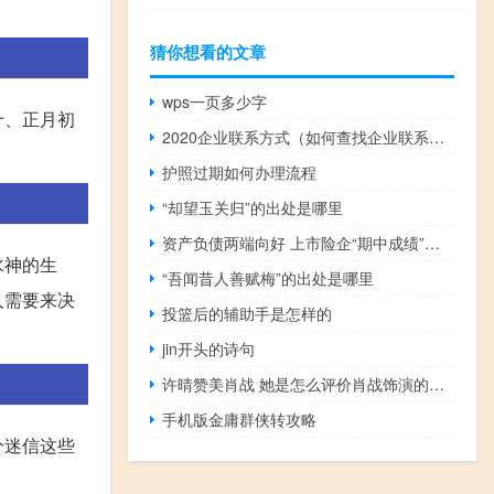
猜你想看的文章
wps一页多少字
十、正月初
2020企业联系方式（如何查找企业联系方式）
护照过期如何办理流程
“却望玉关归”的出处是哪里
资产负债两端向好 上市险企“期中成绩”料同比改善
水神的生
“吾闻昔人善赋梅”的出处是哪里
人需要来决
投篮后的辅助手是怎样的
jin开头的诗句
许晴赞美肖战 她是怎么评价肖战饰演的《如梦之梦》
手机版金庸群侠转攻略
分迷信这些