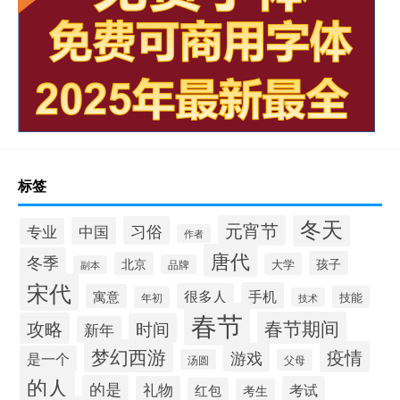
标签
冬天
元宵节
习俗
中国
专业
作者
唐代
冬季
孩子
北京
大学
品牌
副本
宋代
手机
很多人
寓意
技能
年初
技术
春节
春节期间
攻略
时间
新年
梦幻西游
疫情
游戏
是一个
汤圆
父母
的人
的是
礼物
考试
红包
考生