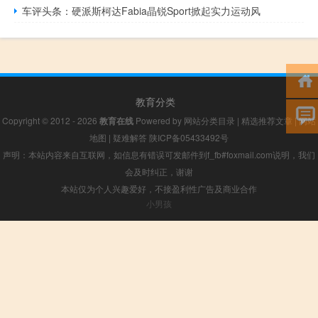
车评头条：硬派斯柯达Fabia晶锐Sport掀起实力运动风
教育分类
Copyright © 2012 - 2026
教育在线
Powered by
网站分类目录
|
精选推荐文章
|
网站
地图
|
疑难解答
陕ICP备05433492号
声明：本站内容来自互联网，如信息有错误可发邮件到f_fb#foxmail.com说明，我们
会及时纠正，谢谢
本站仅为个人兴趣爱好，不接盈利性广告及商业合作
小男孩