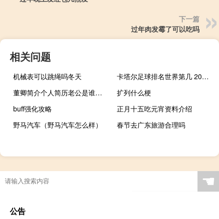
下一篇
过年肉发霉了可以吃吗
相关问题
机械表可以跳绳吗冬天
卡塔尔足球排名世界第几 2022世界足球排名总榜
董卿简介个人简历老公是谁（董卿的老公简历）
扩列什么梗
buff强化攻略
正月十五吃元宵资料介绍
野马汽车（野马汽车怎么样）
春节去广东旅游合理吗
☚
公告