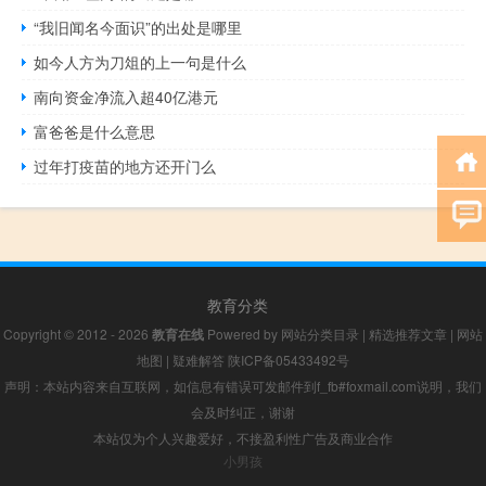
“我旧闻名今面识”的出处是哪里
如今人方为刀俎的上一句是什么
南向资金净流入超40亿港元
富爸爸是什么意思
过年打疫苗的地方还开门么
教育分类
Copyright © 2012 - 2026
教育在线
Powered by
网站分类目录
|
精选推荐文章
|
网站
地图
|
疑难解答
陕ICP备05433492号
声明：本站内容来自互联网，如信息有错误可发邮件到f_fb#foxmail.com说明，我们
会及时纠正，谢谢
本站仅为个人兴趣爱好，不接盈利性广告及商业合作
小男孩