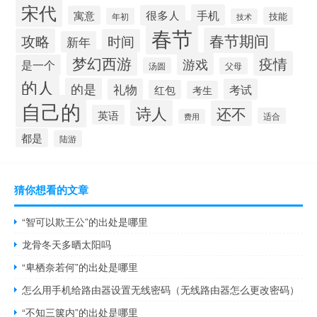
宋代
手机
很多人
寓意
技能
年初
技术
春节
春节期间
攻略
时间
新年
梦幻西游
疫情
游戏
是一个
汤圆
父母
的人
的是
礼物
考试
红包
考生
自己的
诗人
还不
英语
适合
费用
都是
陆游
猜你想看的文章
“智可以欺王公”的出处是哪里
龙骨冬天多晒太阳吗
“卑栖奈若何”的出处是哪里
怎么用手机给路由器设置无线密码（无线路由器怎么更改密码）
“不知三箧内”的出处是哪里