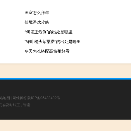
画室怎么拜年
仙境游戏攻略
“何堪正危侧”的出处是哪里
“绿叶梢头紫粟攒”的出处是哪里
冬天怎么搭配高筒靴好看
站地图
|
疑难解答
陕ICP备05433492号
，我们会及时纠正，谢谢