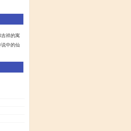
和吉祥的寓
传说中的仙