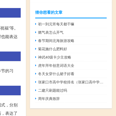
猜你想看的文章
初一到元宵每天都干嘛
祝福”等。
燃气表怎么开气
时也能表达
春节期间北海旅游攻略
菊花施什么肥料好
神武40级卡少主攻略
虎年拜年创意词语大全
春节的习
冬天女穿什么裙子好看
张家口市高中学校排名（张家口高中学校排名）
二建只刷题能过吗
周年庆典致辞
图式，分别
画，表达了