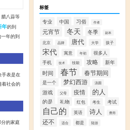
标签
、腊八蒜等
习俗
中国
专业
作者
新年
的到
冬天
元宵节
冬季
副本
的一年的到
唐代
孩子
北京
大学
品牌
宋代
很多人
寓意
年初
攻略
手机
新年
技能
技术
春节
春节期间
时间
块手表是在
梦幻西游
是一个
汤圆
随着社会的
的人
疫情
游戏
父母
的是
礼物
考试
红包
考生
自己的
诗人
英语
费用
还不
部分的家庭
都是
适合
陆游