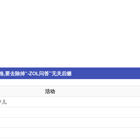
要去除掉“-ZOL问答”无关后缀
活动
拌儿