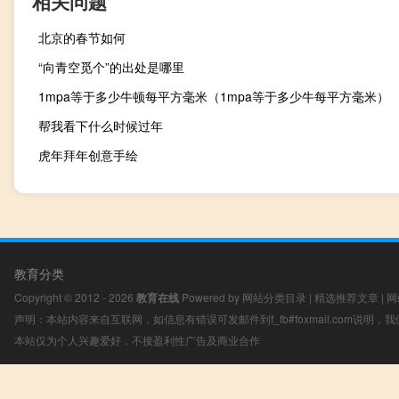
相关问题
北京的春节如何
“向青空觅个”的出处是哪里
1mpa等于多少牛顿每平方毫米（1mpa等于多少牛每平方毫米）
帮我看下什么时候过年
虎年拜年创意手绘
教育分类
Copyright © 2012 - 2026
教育在线
Powered by
网站分类目录
|
精选推荐文章
|
网
声明：本站内容来自互联网，如信息有错误可发邮件到f_fb#foxmail.com说明
本站仅为个人兴趣爱好，不接盈利性广告及商业合作