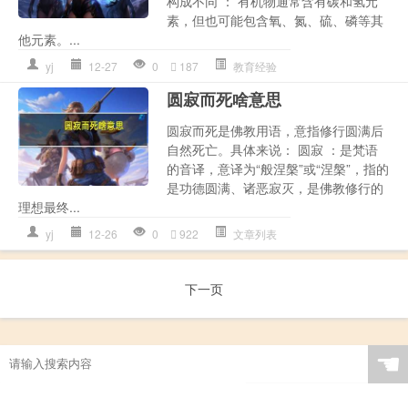
构成不同 ： 有机物通常含有碳和氢元
素，但也可能包含氧、氮、硫、磷等其
他元素。...
yj
12-27
0
187
教育经验
圆寂而死啥意思
圆寂而死是佛教用语，意指修行圆满后
自然死亡。具体来说： 圆寂 ：是梵语
的音译，意译为“般涅槃”或“涅槃”，指的
是功德圆满、诸恶寂灭，是佛教修行的
理想最终...
yj
12-26
0
922
文章列表
下一页
☚