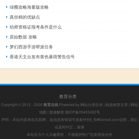
绿圈攻略海量版攻略
真丝棉的优缺点
幼师资格证报考条件是什么
原始数据 攻略
梦幻西游手游帮派任务
香港天文台发布黄色暴雨警告信号
教育分类
Copyright © 2012 - 2026
教育在线
Powered by
网站分类目录
|
精选推荐文章
|
网站
地图
|
疑难解答
陕ICP备05433492号
声明：本站内容来自互联网，如信息有错误可发邮件到f_fb#foxmail.com说明，我们
会及时纠正，谢谢
本站仅为个人兴趣爱好，不接盈利性广告及商业合作