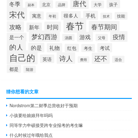
唐代
冬季
孩子
北京
大学
品牌
副本
宋代
手机
很多人
寓意
技能
年初
技术
春节
春节期间
攻略
时间
新年
梦幻西游
疫情
游戏
是一个
汤圆
父母
的人
的是
礼物
考试
红包
考生
自己的
诗人
还不
英语
适合
费用
都是
陆游
猜你想看的文章
Nordstrom第二财季总营收好于预期
小孩要给娘娘拜年吗吗
同等学力申硕接受跨专业报考的考生嘛
什么时候过年哦给我点