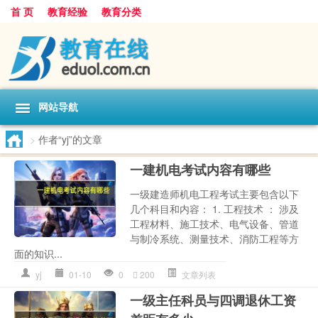
首 页
教育经验
教育分类
网站导航
>
作者“yj”的文章
一建机电考试内容有哪些
一级建造师机电工程考试主要包含以下
几个科目和内容： 1. 工程技术 ： 涉及
工程材料、施工技术、电气设备、管道
与制冷系统、测量技术、消防工程等方
面的知识...
yj
01-10
0
200
文章列表
一级主任科员与四调退休工资