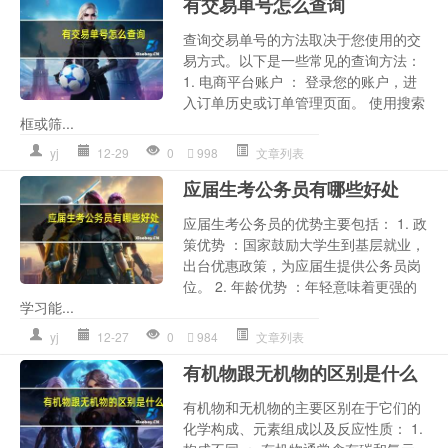
有交易单号怎么查询
查询交易单号的方法取决于您使用的交
易方式。以下是一些常见的查询方法：
1. 电商平台账户 ： 登录您的账户，进
入订单历史或订单管理页面。 使用搜索
框或筛...
yj
12-29
0
998
文章列表
应届生考公务员有哪些好处
应届生考公务员的优势主要包括： 1. 政
策优势 ：国家鼓励大学生到基层就业，
出台优惠政策，为应届生提供公务员岗
位。 2. 年龄优势 ：年轻意味着更强的
学习能...
yj
12-27
0
984
文章列表
有机物跟无机物的区别是什么
有机物和无机物的主要区别在于它们的
化学构成、元素组成以及反应性质： 1.