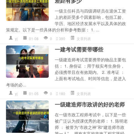
差距有多少
一级主任科员与四级调研员在退休工资
上的差距受多个因素影响，包括工龄、
学历、地区经济发展水平以及具体的政
策规定。以下是一些具体的分析和参考数据： 1. ...
yj
01-08
0
390
文章列表
一建考试需要带哪些
一级建造师考试需要携带的物品主要包
括： 1. 身份证 ：用于核实考生身份，
必须携带且在有效期内。 2. 准考证 ：
上面有考试地点、时间等信息，是进入
考场的必...
yj
01-05
0
180
文章列表
一级建造师市政讲的好的老师
在一级市政工程师考试中，以下是一些
被广泛认为授课优秀的老师： 1. 陈明老
师 ： 被誉为“市政之神”和“建造师市政
第一人”。 拥有丰富的市政工程实践经