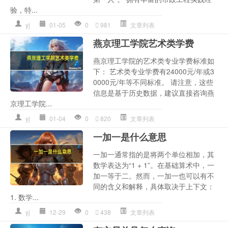
验，特...
yj
01-05
0
981
文章列表
燕京理工学院艺术类学费
燕京理工学院的艺术类专业学费标准如
下： 艺术类专业学费有24000元/年或3
0000元/年等不同标准。 请注意，这些
信息是基于历史数据，建议直接咨询燕
京理工学院...
yj
01-04
0
820
文章列表
一加一是什么意思
一加一通常指的是将两个单位相加，其
数学表达为“1 + 1”。在基础算术中，一
加一等于二。然而，一加一也可以有不
同的含义和解释，具体取决于上下文：
1. 数学...
yj
12-29
0
438
文章列表