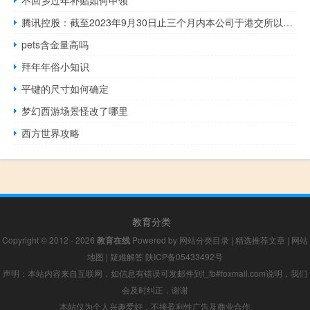
不回乡过年补贴如何申领
腾讯控股：截至2023年9月30日止三个月内本公司于港交所以总代价约153亿港元购回合共47,519,200股股份
pets含金量高吗
拜年年俗小知识
平键的尺寸如何确定
梦幻西游场景怪改了哪里
西方世界攻略
教育分类
Copyright © 2012 - 2026
教育在线
Powered by
网站分类目录
|
精选推荐文章
|
网站
地图
|
疑难解答
陕ICP备05433492号
声明：本站内容来自互联网，如信息有错误可发邮件到f_fb#foxmail.com说明，我们
会及时纠正，谢谢
本站仅为个人兴趣爱好，不接盈利性广告及商业合作