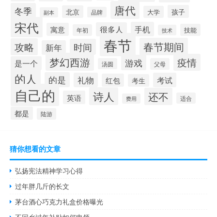
唐代
冬季
孩子
北京
大学
品牌
副本
宋代
手机
很多人
寓意
技能
年初
技术
春节
春节期间
攻略
时间
新年
梦幻西游
疫情
游戏
是一个
汤圆
父母
的人
的是
礼物
考试
红包
考生
自己的
诗人
还不
英语
适合
费用
都是
陆游
猜你想看的文章
弘扬宪法精神学习心得
过年胖几斤的长文
茅台酒心巧克力礼盒价格曝光