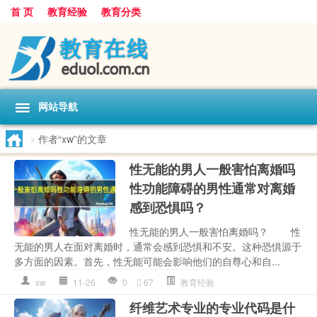
首 页
教育经验
教育分类
网站导航
>
作者“xw”的文章
性无能的男人一般害怕离婚吗
性功能障碍的男性通常对离婚
感到恐惧吗？
性无能的男人一般害怕离婚吗？ 性
无能的男人在面对离婚时，通常会感到恐惧和不安。这种恐惧源于
多方面的因素。首先，性无能可能会影响他们的自尊心和自...
xw
11-26
0
67
教育经验
纤维艺术专业的专业代码是什