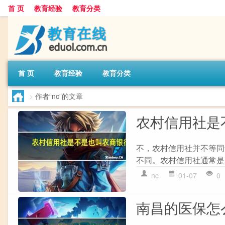
首 页
教育经验
教育分类
首 页
教育经验
教育分类
>
作者“nc”的文章
农村信用社是
不，农村信用社并不等同
不同。农村信用社通常是
nc
01-07
0
南昌的医保怎