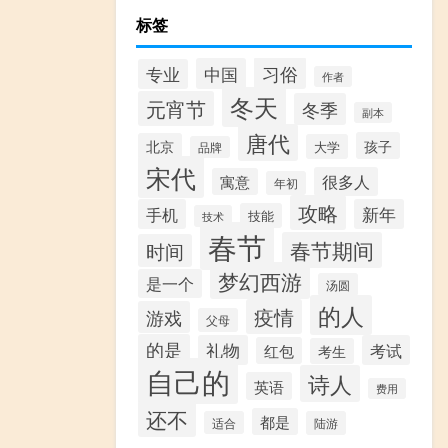
标签
习俗
中国
专业
作者
冬天
元宵节
冬季
副本
唐代
孩子
北京
大学
品牌
宋代
很多人
寓意
年初
攻略
手机
新年
技能
技术
春节
春节期间
时间
梦幻西游
是一个
汤圆
的人
疫情
游戏
父母
的是
礼物
考试
红包
考生
自己的
诗人
英语
费用
还不
都是
适合
陆游