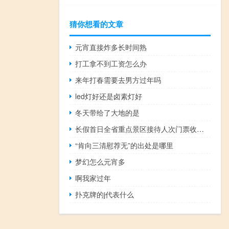
猜你想看的文章
元宵直接炸多长时间熟
打工拿不到工资怎么办
来年打春需要去男方过年吗
led灯好还是卤素灯好
冬天带给了大地的是
长假首日全省重点景区接待人次门票收入双增长 到底什么情况嘞
“肯向三清慰荐无”的出处是哪里
梦幻怎么元宵多
啊我家过年
扑克牌的j代表什么