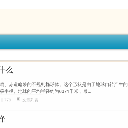
什么
扁、赤道略鼓的不规则椭球体。这个形状是由于地球自转产生的
半径。地球的平均半径约为6371千米，最...
779
文章列表
峰