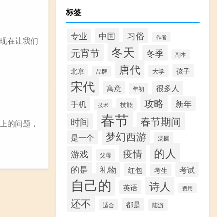
标签
习俗
中国
专业
作者
现在让我们
冬天
元宵节
冬季
副本
唐代
孩子
北京
大学
品牌
宋代
很多人
寓意
年初
攻略
手机
新年
技能
技术
春节
春节期间
时间
上的问题，
梦幻西游
是一个
汤圆
的人
疫情
游戏
父母
的是
礼物
考试
红包
考生
自己的
诗人
英语
费用
还不
都是
适合
陆游