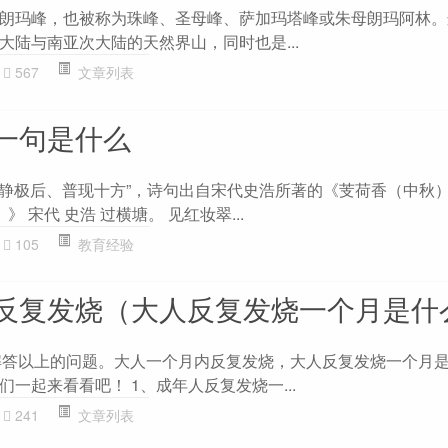
朗玛峰，也被称为珠峰、圣母峰、萨加玛塔峰或朱母朗玛阿林。
大陆与南亚次大陆的天然界山，同时也是...
567
文章列表
一句是什么
“静极后、普现十方”，诗句出自宋代史浩所著的《芰荷香（中秋）
》 宋代 史浩 过横塘。 见红妆翠...
105
教育经验
反复发烧（大人反复发烧一个月是什
大家解答以上的问题。大人一个月内反复发烧，大人反复发烧一个月
一起来看看吧！ 1、成年人反复发烧一...
241
文章列表