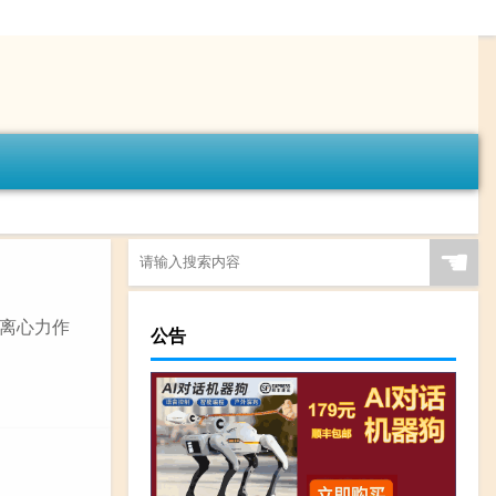
☚
离心力作
公告