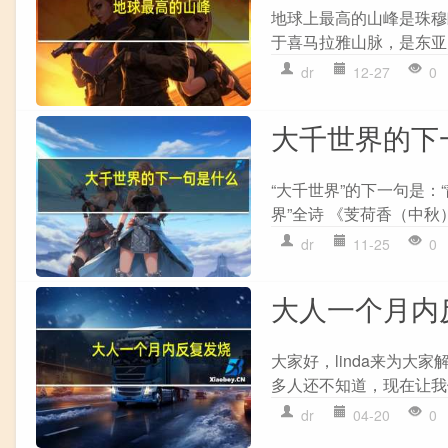
地球上最高的山峰是珠穆
于喜马拉雅山脉，是东亚
dr
12-27
0
大千世界的下
“大千世界”的下一句是：
界”全诗 《芰荷香（中秋）
dr
11-25
0
大人一个月内
大家好，linda来为
多人还不知道，现在让我们
dr
04-20
0